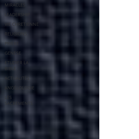
MIRACLES
LEADERSHIP
VIE CHRETIENNE
RELIGIONS
PRIERE
GENESE
ETUDIER LA
BIBLE
ACTUALITÉS
ANGÉLOLOGIE
LES
SACREMENTS