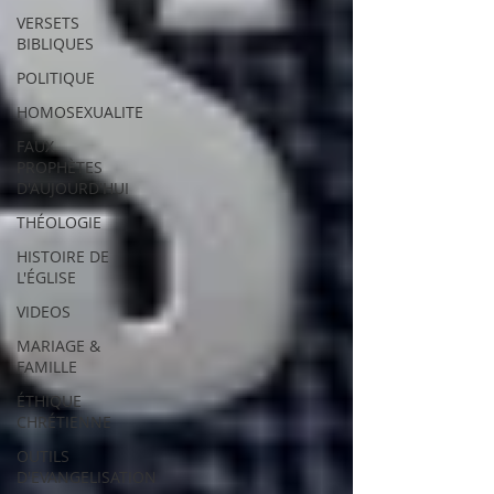
VERSETS
BIBLIQUES
POLITIQUE
HOMOSEXUALITE
FAUX
PROPHÈTES
D'AUJOURD'HUI
THÉOLOGIE
HISTOIRE DE
L'ÉGLISE
VIDEOS
MARIAGE &
FAMILLE
ÉTHIQUE
CHRÉTIENNE
OUTILS
D'EVANGELISATION