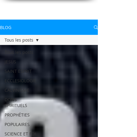
CONNAITREpourVIVRE.com
Connaître Dieu et sa Parole pour vivre à sa gloire
BLOG
Tous les posts
Tous les posts
JESUS
SAINT ESPRIT
ECCLESIOLOGIE
CALVINISME
DONS
SPIRITUELS
PROPHÉTIES
POPULAIRES
SCIENCE ET FOI