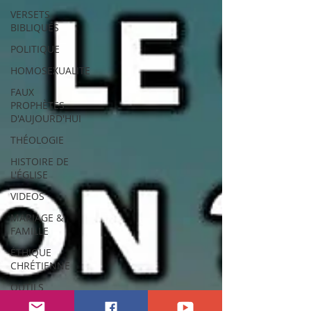
VERSETS
BIBLIQUES
POLITIQUE
HOMOSEXUALITE
FAUX
PROPHÈTES
D'AUJOURD'HUI
THÉOLOGIE
HISTOIRE DE
L'ÉGLISE
VIDEOS
MARIAGE &
FAMILLE
ÉTHIQUE
CHRÉTIENNE
OUTILS
D'EVANGELISATION