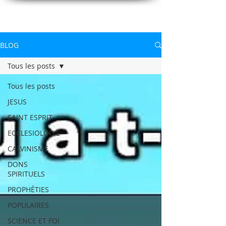
CONNAITREpourVIVRE.com
Connaître Dieu et sa Parole pour vivre à sa gloire
BLOG
Tous les posts
Tous les posts
JESUS
SAINT ESPRIT
ECCLESIOLOGIE
CALVINISME
DONS
SPIRITUELS
PROPHÉTIES
POPULAIRES
SCIENCE ET FOI