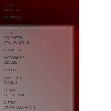
VERSETS
BIBLIQUES
POLITIQUE
HOMOSEXUALITE
FAUX
PROPHÈTES
D'AUJOURD'HUI
THÉOLOGIE
HISTOIRE DE
L'ÉGLISE
VIDEOS
MARIAGE &
FAMILLE
ÉTHIQUE
CHRÉTIENNE
OUTILS
D'EVANGELISATION