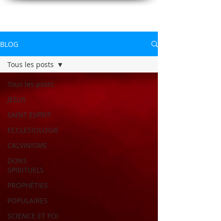
CONNAITREpourVIVRE.com
Connaître Dieu et sa Parole pour vivre à sa gloire
BLOG
Tous les posts
Tous les posts
JESUS
SAINT ESPRIT
ECCLESIOLOGIE
CALVINISME
DONS
SPIRITUELS
PROPHÉTIES
POPULAIRES
SCIENCE ET FOI