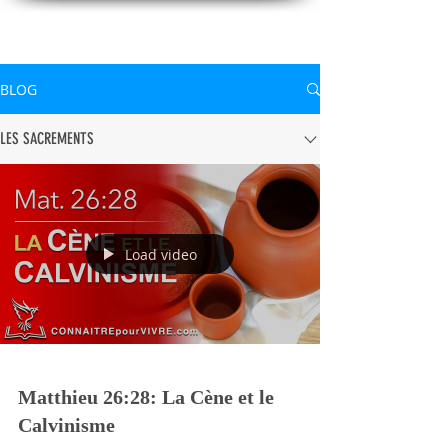
CONNAITREpourVIVRE.com
Connaître Dieu et sa Parole pour vivre à sa gloire
BLOG
LES SACREMENTS
Load video
Matthieu 26:28: La Cène et le
Calvinisme