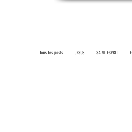
CONNAITREpourVIVRE.com
ACC
Connaître Dieu et sa Parole pour vivre à sa
gloire
Tous les posts
JESUS
SAINT ESPRIT
E
SCIENCE ET FOI
VERSETS BIBLIQUES
HISTOIRE DE L'ÉGLISE
VIDEOS
MARIAG
LEADERSHIP
VIE CHRETIENNE
RELIGIO