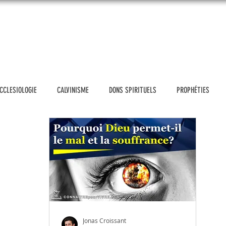
UEIL
DONATION
VIDÉOS
BLOG
MESSAGES
SH
CCLESIOLOGIE
CALVINISME
DONS SPIRITUELS
PROPHÉTIES
POLITIQUE
HOMOSEXUALITE
FAUX PROPHÈTES D'AUJOURD'HUI
TH
E & FAMILLE
ÉTHIQUE CHRÉTIENNE
OUTILS D'EVANGELISATION
NS
PRIERE
GENESE
ETUDIER LA BIBLE
ACTUALITÉS
Jonas Croissant