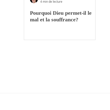
4 min de lecture
Pourquoi Dieu permet-il le
mal et la souffrance?
MISSION
L'ÉQUIPE
NOUS SOUTEN
À propos
Qui
sommes
-nous?
Faire un don
Confession de
foi