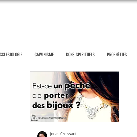
UEIL
DONATION
VIDÉOS
BLOG
MESSAGES
SH
CCLESIOLOGIE
CALVINISME
DONS SPIRITUELS
PROPHÉTIES
POLITIQUE
HOMOSEXUALITE
FAUX PROPHÈTES D'AUJOURD'HUI
TH
E & FAMILLE
ÉTHIQUE CHRÉTIENNE
OUTILS D'EVANGELISATION
NS
PRIERE
GENESE
ETUDIER LA BIBLE
ACTUALITÉS
Jonas Croissant