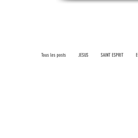
CONNAITREpourVIVRE.com
ACC
Connaître Dieu et sa Parole pour vivre à sa
gloire
Tous les posts
JESUS
SAINT ESPRIT
E
SCIENCE ET FOI
VERSETS BIBLIQUES
HISTOIRE DE L'ÉGLISE
VIDEOS
MARIAG
LEADERSHIP
VIE CHRETIENNE
RELIGIO