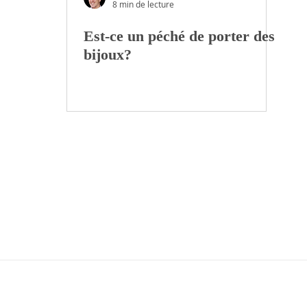
8 min de lecture
Est-ce un péché de porter des
bijoux?
MISSION
L'ÉQUIPE
NOUS SOUTEN
À propos
Qui
sommes
-nous?
Faire un don
Confession de
foi