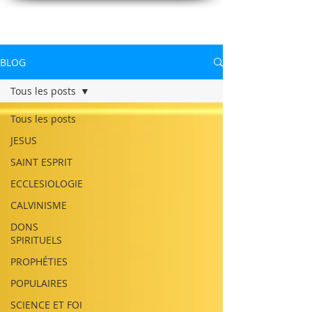
CONNAITREpourVIVRE.com
Connaître Dieu et sa Parole pour vivre à sa gloire
BLOG
Tous les posts
Tous les posts
JESUS
SAINT ESPRIT
ECCLESIOLOGIE
CALVINISME
DONS
SPIRITUELS
PROPHÉTIES
POPULAIRES
SCIENCE ET FOI