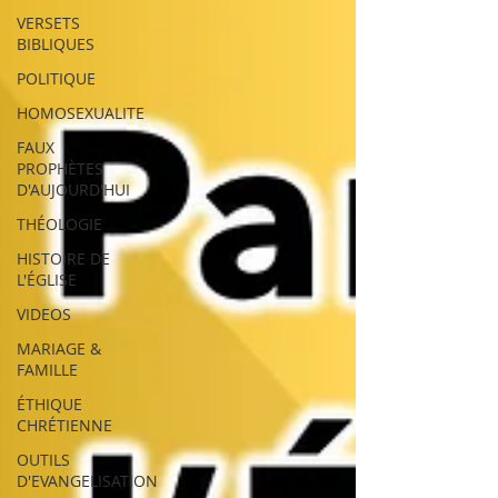
VERSETS
BIBLIQUES
POLITIQUE
HOMOSEXUALITE
FAUX
PROPHÈTES
D'AUJOURD'HUI
THÉOLOGIE
HISTOIRE DE
L'ÉGLISE
VIDEOS
MARIAGE &
FAMILLE
ÉTHIQUE
CHRÉTIENNE
OUTILS
D'EVANGELISATION