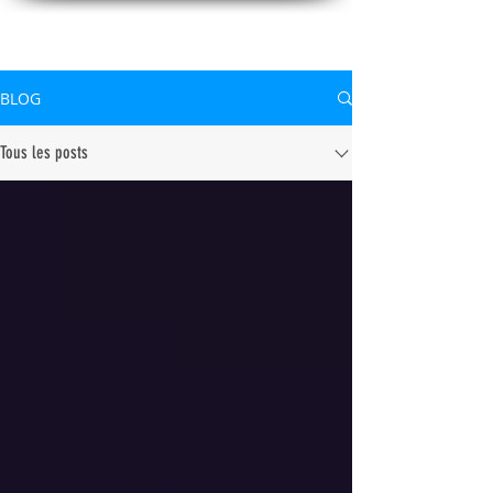
CONNAITREpourVIVRE.com
Connaître Dieu et sa Parole pour vivre à sa gloire
BLOG
Tous les posts