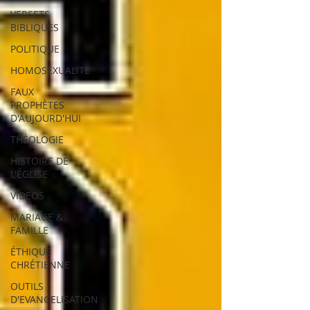
VERSETS
BIBLIQUES
POLITIQUE
HOMOSEXUALITE
FAUX
PROPHÈTES
D'AUJOURD'HUI
THÉOLOGIE
HISTOIRE DE
L'ÉGLISE
VIDEOS
MARIAGE &
FAMILLE
ÉTHIQUE
CHRÉTIENNE
OUTILS
D'EVANGELISATION