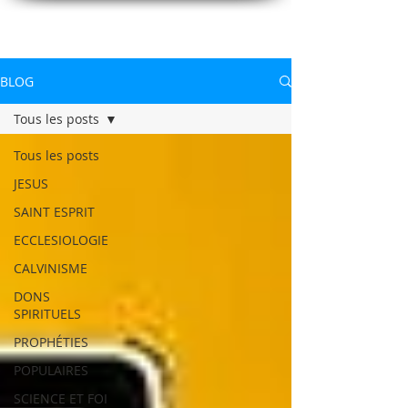
CONNAITREpourVIVRE.com
Connaître Dieu et sa Parole pour vivre à sa gloire
BLOG
Tous les posts
Tous les posts
JESUS
SAINT ESPRIT
ECCLESIOLOGIE
CALVINISME
DONS
SPIRITUELS
PROPHÉTIES
POPULAIRES
SCIENCE ET FOI