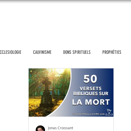
UEIL
DONATION
VIDÉOS
BLOG
MESSAGES
SH
CCLESIOLOGIE
CALVINISME
DONS SPIRITUELS
PROPHÉTIES
POLITIQUE
HOMOSEXUALITE
FAUX PROPHÈTES D'AUJOURD'HUI
TH
E & FAMILLE
ÉTHIQUE CHRÉTIENNE
OUTILS D'EVANGELISATION
NS
PRIERE
GENESE
ETUDIER LA BIBLE
ACTUALITÉS
Jonas Croissant