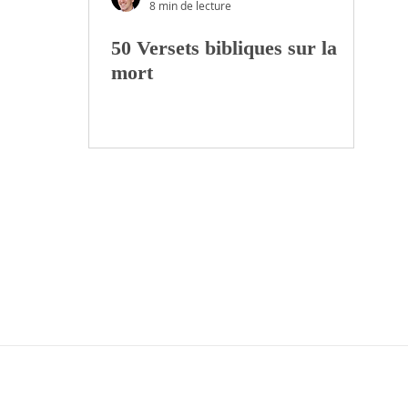
8 min de lecture
50 Versets bibliques sur la
mort
MISSION
L'ÉQUIPE
NOUS SOUTEN
À propos
Qui
sommes
-nous?
Faire un don
Confession de
foi