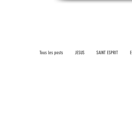
CONNAITREpourVIVRE.com
ACC
Connaître Dieu et sa Parole pour vivre à sa
gloire
Tous les posts
JESUS
SAINT ESPRIT
E
SCIENCE ET FOI
VERSETS BIBLIQUES
HISTOIRE DE L'ÉGLISE
VIDEOS
MARIAG
LEADERSHIP
VIE CHRETIENNE
RELIGIO