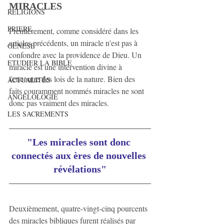
MIRACLES
RELIGIONS
PRIERE
Premièrement, comme considéré dans les 
articles précédents, un miracle n'est pas à 
GENESE
confondre avec la providence de Dieu. Un 
ETUDIER LA BIBLE
miracle est une intervention divine à 
l'encontre des lois de la nature. Bien des 
ACTUALITÉS
faits couramment nommés miracles ne sont 
ANGÉLOLOGIE
donc pas vraiment des miracles.
LES SACREMENTS
"Les miracles sont donc 
connectés aux ères de nouvelles 
révélations"
Deuxièmement, quatre-vingt-cinq pourcents 
des miracles bibliques furent réalisés par 