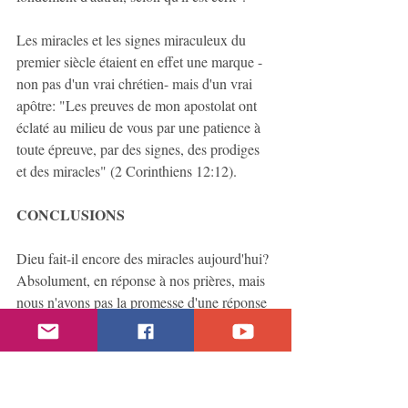
Les miracles et les signes miraculeux du 
premier siècle étaient en effet une marque -
non pas d'un vrai chrétien- mais d'un vrai 
apôtre: "Les preuves de mon apostolat ont 
éclaté au milieu de vous par une patience à 
toute épreuve, par des signes, des prodiges 
et des miracles" (2 Corinthiens 12:12).
CONCLUSIONS
Dieu fait-il encore des miracles aujourd'hui? 
Absolument, en réponse à nos prières, mais 
nous n'avons pas la promesse d'une réponse 
positive. En revanche, il n'y a plus de 
prophètes et d'apôtres aujourd'hui car il n'y a 
plus de nouvelles révélations à authentifier 
par des miracles. Seuls les prophètes et les 