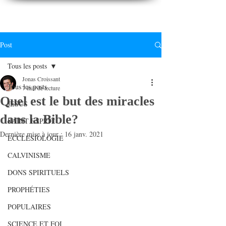
CONNAITREpourVIVRE.com
Connaître Dieu et sa Parole pour vivre à sa gloire
Post
Tous les posts
Jonas Croissant
Tous les posts
7 min de lecture
Quel est le but des miracles
JESUS
dans la Bible?
SAINT ESPRIT
Dernière mise à jour :
16 janv. 2021
ECCLESIOLOGIE
CALVINISME
DONS SPIRITUELS
PROPHÉTIES
POPULAIRES
SCIENCE ET FOI