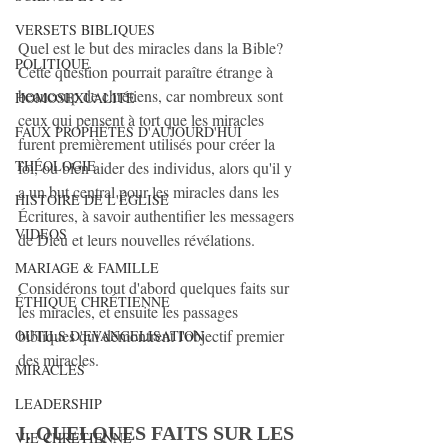
VERSETS BIBLIQUES
Quel est le but des miracles dans la Bible? 
POLITIQUE
Cette question pourrait paraître étrange à 
beaucoup de chrétiens, car nombreux sont 
HOMOSEXUALITE
ceux qui pensent à tort que les miracles 
FAUX PROPHÈTES D'AUJOURD'HUI
furent premièrement utilisés pour créer la 
THÉOLOGIE
foi, ou bien aider des individus, alors qu'il y 
a un but central pour les miracles dans les 
HISTOIRE DE L'ÉGLISE
Écritures, à savoir authentifier les messagers 
VIDEOS
de Dieu et leurs nouvelles révélations.
MARIAGE & FAMILLE
Considérons tout d'abord quelques faits sur 
ÉTHIQUE CHRÉTIENNE
les miracles, et ensuite les passages 
bibliques qui démontrent l'objectif premier 
OUTILS D'EVANGELISATION
des miracles.
MIRACLES
LEADERSHIP
I. QUELQUES FAITS SUR LES 
VIE CHRETIENNE