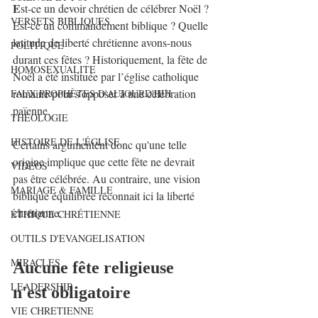
E
st-ce un devoir chrétien de célébrer Noël ? 
VERSETS BIBLIQUES
Est-ce un commandement biblique ? Quelle 
latitude de liberté chrétienne avons-nous 
POLITIQUE
durant ces fêtes ? Historiquement, la fête de 
HOMOSEXUALITE
Noël a été instituée par l’église catholique 
romaine pour s’opposer à une célébration 
FAUX PROPHÈTES D'AUJOURD'HUI
païenne. 
THÉOLOGIE
HISTOIRE DE L'ÉGLISE
Certains argumentent donc qu'une telle 
origine implique que cette fête ne devrait 
VIDEOS
pas être célébrée. Au contraire, une vision 
MARIAGE & FAMILLE
biblique équilibrée reconnait ici la liberté 
chrétienne.
ÉTHIQUE CHRÉTIENNE
OUTILS D'EVANGELISATION
MIRACLES
Aucune fête religieuse 
LEADERSHIP
n'est obligatoire 
VIE CHRETIENNE