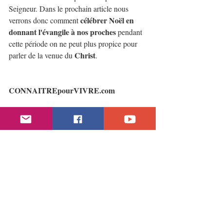
Seigneur. Dans le prochain article nous 
célébrer Noël en 
verrons donc comment 
donnant l'évangile à nos proches
 pendant 
cette période on ne peut plus propice pour 
Christ
parler de la venue du 
.
CONNAITREpourVIVRE.com
#Noël
#ÊtreChrétiendansleMonde
#Éthiquechrétienne
#Noelbiblique
#lemotNoelestildanslaBible
#Noelunefetepaienne
#devonsnouscelebrerNoel
#Noel
#Bibleetnoel
#Bibleetnoël
#corrigé
THÉOLOGIE
ÉTHIQUE CHRÉTIENNE