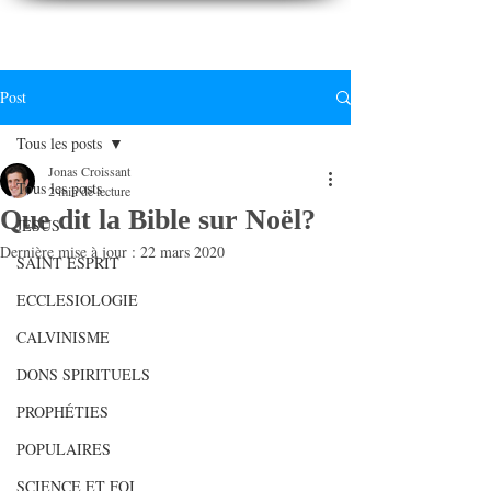
CONNAITREpourVIVRE.com
Connaître Dieu et sa Parole pour vivre à sa gloire
Post
Tous les posts
Jonas Croissant
Tous les posts
2 min de lecture
Que dit la Bible sur Noël?
JESUS
Dernière mise à jour :
22 mars 2020
SAINT ESPRIT
ECCLESIOLOGIE
CALVINISME
DONS SPIRITUELS
PROPHÉTIES
POPULAIRES
SCIENCE ET FOI