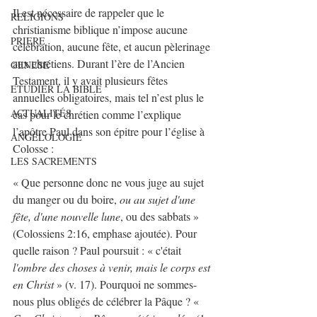
Il est nécessaire de rappeler que le 
RELIGIONS
christianisme biblique n’impose aucune 
PRIERE
célébration, aucune fête, et aucun pèlerinage 
aux chrétiens. Durant l’ère de l’Ancien 
GENESE
Testament, il y avait plusieurs fêtes 
ETUDIER LA BIBLE
annuelles obligatoires, mais tel n’est plus le 
ACTUALITÉS
cas pour le chrétien comme l’explique 
l’apôtre Paul dans son épitre pour l’église à 
ANGÉLOLOGIE
Colosse :
LES SACREMENTS
« Que personne donc ne vous juge au sujet 
du manger ou du boire, 
ou au sujet d'une 
fête, d'une nouvelle lune
, ou des sabbats » 
(Colossiens 2:16, emphase ajoutée). Pour 
quelle raison ? Paul poursuit : « c'était 
l'ombre des choses à venir, mais le corps est 
en Christ 
» (v. 17). Pourquoi ne sommes-
nous plus obligés de célébrer la Pâque ? « 