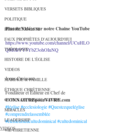
VERSETS BIBLIQUES
POLITIQUE
Plus de Vidéos sur notre Chaine YouTube
HOMOSEXUALITE
FAUX PROPHÈTES D'AUJOURD'HUI
https://www.youtube.com/channel/UCuHLO
THÉOLOGIE
QM0BYY3YbZ3ohOIuNQ​
HISTOIRE DE L'ÉGLISE
VIDEOS
Jonas Croissant
MARIAGE & FAMILLE
ÉTHIQUE CHRÉTIENNE
Fondateur et Éditeur en Chef de 
CONNAITREpourVIVRE.com
OUTILS D'EVANGELISATION
#léglise
#ecclesiologie
#Questcequeléglise
MIRACLES
#comprendrelassemblée
LEADERSHIP
#élémentsducultedominical
#cultedominical
VIDEOS
VIE CHRETIENNE