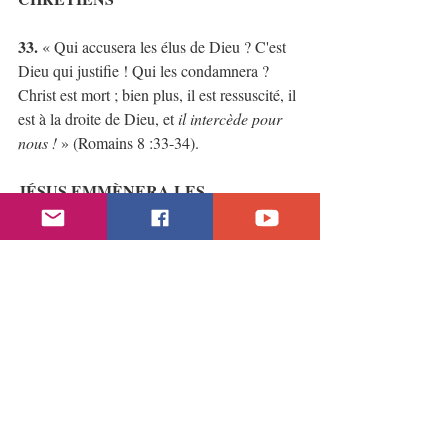
33. 
« Qui accusera les élus de Dieu ? C'est 
Dieu qui justifie ! Qui les condamnera ? 
Christ est mort ; bien plus, il est ressuscité, il 
est à la droite de Dieu, et 
il intercède pour 
nous ! 
» (Romains 8 :33-34).
JÉSUS EMMÈNERA LES 
CHRÉTIENS AUX CIEUX
34. 
« Que votre cœur ne se trouble point. 
Croyez en Dieu, et croyez en moi. Il y a 
plusieurs demeures dans la maison de mon 
Père. Si cela n'était pas, je vous l'aurais dit. 
Je vais vous préparer une place. Et, lorsque 
je m'en serai allé, et que 
je vous aurai 
préparé une place, je reviendrai, et je vous 
prendrai avec moi, afin que là où je suis 