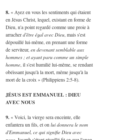
8.
 « Ayez en vous les sentiments qui étaient 
en Jésus Christ, lequel, existant en forme de 
Dieu, n'a point regardé comme une proie à 
arracher 
d'être égal avec Dieu
, mais s'est 
dépouillé lui-même, en prenant une forme 
de serviteur,
 en devenant semblable aux 
hommes ; et ayant paru comme un simple 
homme
, il s'est humilié lui-même, se rendant 
obéissant jusqu'à la mort, même jusqu'à la 
mort de la croix » (Philippiens 2:5-8).
JÉSUS EST EMMANUEL : DIEU 
AVEC NOUS
9.
 « Voici, la vierge sera enceinte, elle 
enfantera un fils, et on 
lui donnera le nom 
d'Emmanuel, ce qui signifie Dieu avec 
nous
. Joseph s'étant réveillé fit ce que l'ange 