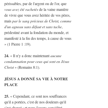
périssables, par de l'argent ou de l'or, que 
vous avez été rachetés
 de la vaine manière 
de vivre que vous avez héritée de vos pères, 
mais 
par le sang précieux de Christ, comme 
d'un agneau sans défaut et sans tache
, 
prédestiné avant la fondation du monde, et 
manifesté à la fin des temps, à cause de vous 
» (1 Pierre 1 :19).
24.
 « Il n'y a donc maintenant 
aucune 
condamnation pour ceux qui sont en Jésus 
Christ
 » (Romains 8:1).
JÉSUS A DONNÉ SA VIE À NOTRE 
PLACE
25.
 « Cependant, ce sont nos souffrances 
qu'il a portées, c'est de nos douleurs qu'il 
s'est chargé ; et nous l'avons considéré 