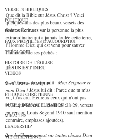
VERSETS BIBLIQUES
Que dit la Bible sur Jésus Christ ? Voici 
POLITIQUE
quelques-uns des plus beaux versets des 
Saintes Écritures sur la personne la plus 
HOMOSEXUALITE
extraordinaire qui a jamais foulée cette terre, 
FAUX PROPHÈTES D'AUJOURD'HUI
l’Homme-Dieu
 qui est venu pour sauver 
THÉOLOGIE
l’humanité de ses péchés :
HISTOIRE DE L'ÉGLISE
JÉSUS EST DIEU
VIDEOS
1.
 « Thomas lui répondit : 
Mon Seigneur et 
MARIAGE & FAMILLE
mon Dieu !
 Jésus lui dit : Parce que tu m'as 
ÉTHIQUE CHRÉTIENNE
vu, tu as cru. Heureux ceux qui n'ont pas 
vu, et qui ont cru ! » (Jean 20 :28-29, versets 
OUTILS D'EVANGELISATION
en version Louis Segond 1910 sauf mention 
MIRACLES
contraire, emphases ajoutées).
LEADERSHIP
2.
 « 
le Christ, qui est sur toutes choses Dieu
VIE CHRETIENNE