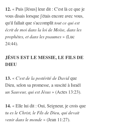
12. 
« Puis [Jésus] leur dit : C'est là ce que je 
vous disais lorsque j'étais encore avec vous, 
qu'il fallait que s'accomplît 
tout ce qui est 
écrit de moi dans la loi de Moïse, dans les 
prophètes, et dans les psaumes 
» (Luc 
24:44).
JÉSUS EST LE MESSIE, LE FILS DE 
DIEU
13.
 « 
C'est de la postérité de David
 que 
Dieu, selon sa promesse, a suscité à Israël 
un Sauveur, qui est Jésus
 » (Actes 13:23).
14.
 « Elle lui dit : Oui, Seigneur, je crois que 
tu es le Christ, le Fils de Dieu, qui devait 
venir dans le monde
 » (Jean 11:27).