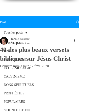
CONNAITREpourVIVRE.com
Connaître Dieu et sa Parole pour vivre à sa gloire
Post
Tous les posts
Jonas Croissant
Tous les posts
7 min de lecture
40 des plus beaux versets
JESUS
bibliques sur Jésus Christ
SAINT ESPRIT
Dernière mise à jour :
7 févr. 2020
ECCLESIOLOGIE
CALVINISME
DONS SPIRITUELS
PROPHÉTIES
POPULAIRES
SCIENCE ET FOI