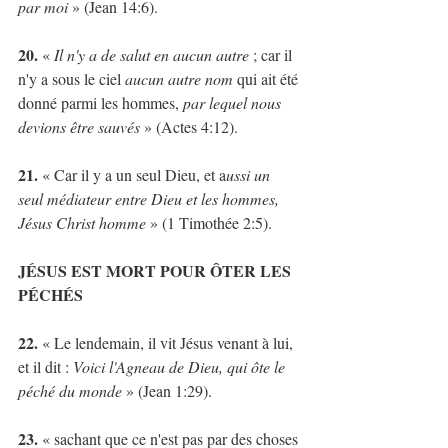
par moi 
» (Jean 14:6).
20.
 « 
Il n'y a de salut en aucun autre
 ; car il 
n'y a sous le ciel 
aucun autre nom
 qui ait été 
donné parmi les hommes, 
par lequel nous 
devions être sauvés 
» (Actes 4:12).
21. 
« Car il y a un seul Dieu, et a
ussi un 
seul médiateur entre Dieu et les hommes, 
Jésus Christ homme
 » (1 Timothée 2:5).
JÉSUS EST MORT POUR ÔTER LES 
PÉCHÉS
22.
 « Le lendemain, il vit Jésus venant à lui, 
et il dit : 
Voici l'Agneau de Dieu, qui ôte le 
péché du monde
 » (Jean 1:29).
23.
 « sachant que ce n'est pas par des choses 