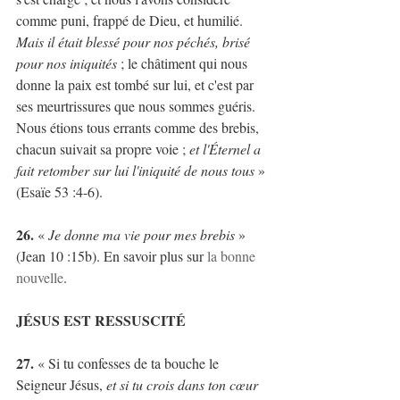
comme puni, frappé de Dieu, et humilié. 
Mais il était blessé pour nos péchés, brisé 
pour nos iniquités
 ; le châtiment qui nous 
donne la paix est tombé sur lui, et c'est par 
ses meurtrissures que nous sommes guéris. 
Nous étions tous errants comme des brebis, 
chacun suivait sa propre voie ; 
et l'Éternel a 
fait retomber sur lui l'iniquité de nous tous 
» 
(Esaïe 53 :4-6).
26. 
« 
Je donne ma vie pour mes brebis
 » 
(Jean 10 :15b). En savoir plus sur 
la bonne 
nouvelle
.
JÉSUS EST RESSUSCITÉ
27.
 « Si tu confesses de ta bouche le 
Seigneur Jésus, 
et si tu crois dans ton cœur 