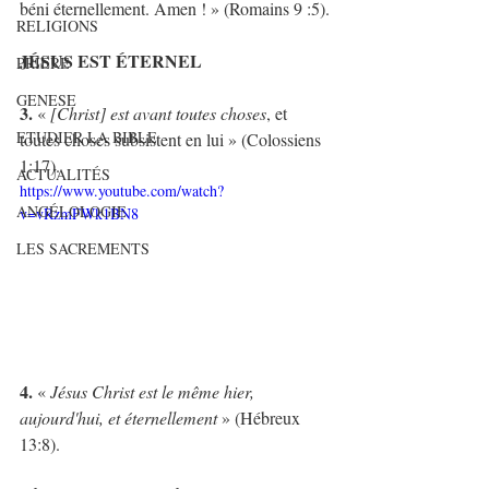
béni éternellement. Amen ! » (Romains 9 :5).
RELIGIONS
JÉSUS EST ÉTERNEL
PRIERE
GENESE
3.
 « 
[Christ] est avant toutes choses
, et 
ETUDIER LA BIBLE
toutes choses subsistent en lui » (Colossiens 
1:17).
ACTUALITÉS
https://www.youtube.com/watch?
ANGÉLOLOGIE
v=vRzmFWk1BN8
LES SACREMENTS
4. 
« 
Jésus Christ est le même hier, 
aujourd'hui, et éternellement
 » (Hébreux 
13:8).