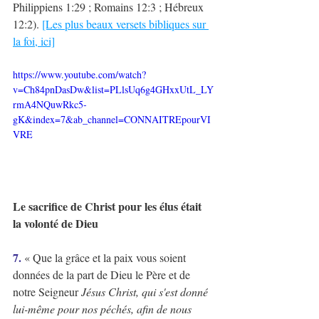
Philippiens 1:29 ; Romains 12:3 ; Hébreux 
12:2). 
[Les plus beaux versets bibliques sur 
la foi, ici]
https://www.youtube.com/watch?
v=Ch84pnDasDw&list=PLlsUq6g4GHxxUtL_LY
rmA4NQuwRkc5-
gK&index=7&ab_channel=CONNAITREpourVI
VRE
Le sacrifice de Christ pour les élus était 
la volonté de Dieu
7. 
« Que la grâce et la paix vous soient 
données de la part de Dieu le Père et de 
notre Seigneur 
Jésus Christ, qui s'est donné 
lui-même pour nos péchés, afin de nous 