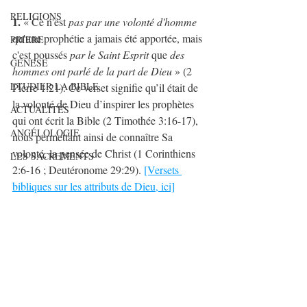
RELIGIONS
1.
 « Ce n'est 
pas par une volonté d'homme
qu'une prophétie a jamais été apportée, mais 
PRIERE
c'est poussés 
par le Saint Esprit
 que 
des 
GENESE
hommes ont parlé de la part de Dieu
 » (2 
ETUDIER LA BIBLE
Pierre 1:21). Ce verset signifie qu’il était de 
la volonté de Dieu d’inspirer les prophètes 
ACTUALITÉS
qui ont écrit la Bible (2 Timothée 3:16-17), 
ANGÉLOLOGIE
nous permettant ainsi de connaître Sa 
volonté, la pensée de Christ (1 Corinthiens 
LES SACREMENTS
2:6-16 ; Deutéronome 29:29). 
[Versets 
bibliques sur les attributs de Dieu, ici]