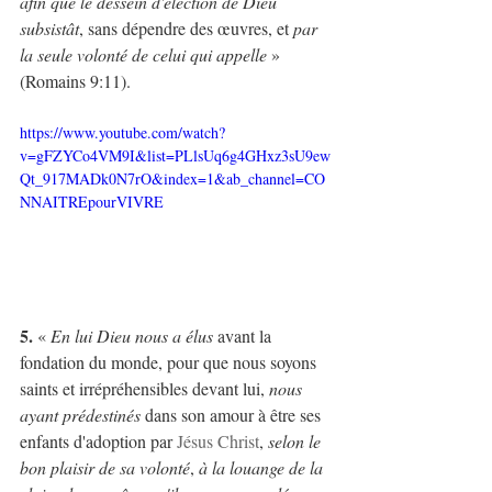
afin que le dessein d'élection de Dieu 
subsistât
, sans dépendre des œuvres, et 
par 
la seule volonté de celui qui appelle
 » 
(Romains 9:11).
https://www.youtube.com/watch?
v=gFZYCo4VM9I&list=PLlsUq6g4GHxz3sU9ew
Qt_917MADk0N7rO&index=1&ab_channel=CO
NNAITREpourVIVRE
5.
 « 
En lui Dieu nous a élus
 avant la 
fondation du monde, pour que nous soyons 
saints et irrépréhensibles devant lui, 
nous 
ayant prédestinés
 dans son amour à être ses 
enfants d'adoption par 
Jésus Christ
, 
selon le 
bon plaisir de sa volonté
, 
à la louange de la 