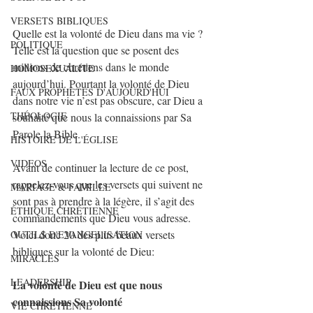
VERSETS BIBLIQUES
Quelle est la volonté de Dieu dans ma vie ? 
POLITIQUE
Telle est la question que se posent des 
millions de chrétiens dans le monde 
HOMOSEXUALITE
aujourd’hui. Pourtant la volonté de Dieu 
FAUX PROPHÈTES D'AUJOURD'HUI
dans notre vie n’est pas obscure, car Dieu a 
THÉOLOGIE
souhaité que nous la connaissions par Sa 
Parole la Bible.
HISTOIRE DE L'ÉGLISE
VIDEOS
Avant de continuer la lecture de ce post, 
rappelez-vous que les versets qui suivent ne 
MARIAGE & FAMILLE
sont pas à prendre à la légère, il s’agit des 
ÉTHIQUE CHRÉTIENNE
commandements que Dieu vous adresse. 
Voici donc 20 des plus beaux versets 
OUTILS D'EVANGELISATION
bibliques sur la volonté de Dieu:
MIRACLES
LEADERSHIP
La volonté de Dieu est que nous 
connaissions Sa volonté
VIE CHRETIENNE