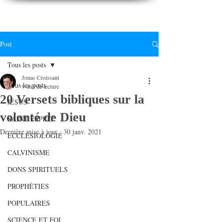
CONNAITREpourVIVRE.com
Connaître Dieu et sa Parole pour vivre à sa gloire
Post
Tous les posts
Jonas Croissant
Tous les posts
9 min de lecture
20 Versets bibliques sur la
JESUS
volonté de Dieu
SAINT ESPRIT
Dernière mise à jour :
30 janv. 2021
ECCLESIOLOGIE
CALVINISME
DONS SPIRITUELS
PROPHÉTIES
POPULAIRES
SCIENCE ET FOI