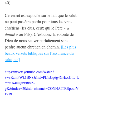
40).
Ce verset est explicite sur le fait que le salut 
ne peut pas être perdu pour tous les vrais 
chrétiens (les élus, ceux qui le Père « 
a 
donné
 » au Fils). C’est donc la volonté de 
Dieu de nous sauver parfaitement sans 
perdre aucun chrétien en chemin. 
[Les plus 
beaux versets bibliques sur l’assurance du 
salut, ici]
https://www.youtube.com/watch?
v=vRzmFWk1BN8&list=PLlsUq6g4GHxxUtL_L
YrmA4NQuwRkc5-
gK&index=20&ab_channel=CONNAITREpourV
IVRE