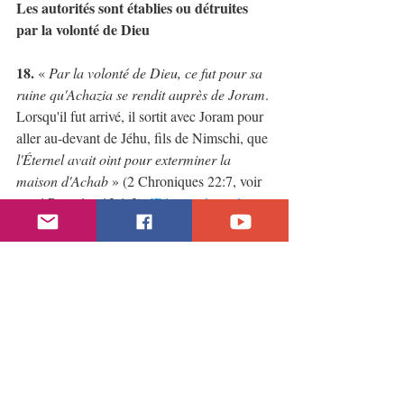
Les autorités sont établies ou détruites 
par la volonté de Dieu
18.
 « 
Par la volonté de Dieu, ce fut pour sa 
ruine qu'Achazia se rendit auprès de Joram
. 
Lorsqu'il fut arrivé, il sortit avec Joram pour 
aller au-devant de Jéhu, fils de Nimschi, que 
l'Éternel avait oint pour exterminer la 
maison d'Achab
 » (2 Chroniques 22:7, voir 
aussi Romains 13:1-2). 
[Dieu est le seul 
électeur du président, ici]
19. 
« 
D'ailleurs, est-ce sans la volonté de 
l'Éternel que je suis monté contre ce pays 
pour le détruire ? L'Éternel m'a dit : Monte 
contre ce pays, et détruis-le
 » (Ésaïe 36:10, 
cf 2 Rois 18:25). Amen, notre Dieu est 
absolument souverain. Que Son nom soit 
magnifié dans toute la terre, Lui qui établira 