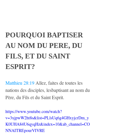
POURQUOI BAPTISER 
AU NOM DU PERE, DU 
FILS, ET DU SAINT 
ESPRIT?
Matthieu 28:19
 Allez, faites de toutes les 
nations des disciples, lesbaptisant au nom du 
Père, du Fils et du Saint Esprit.
https://www.youtube.com/watch?
v=3xjpwW2ht8s&list=PLlsUq6g4GHxyjcrDm_y
K0UHA84U6qyqHz&index=10&ab_channel=CO
NNAITREpourVIVRE