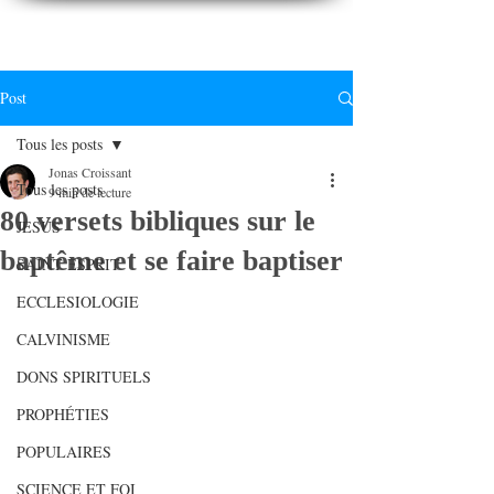
CONNAITREpourVIVRE.com
Connaître Dieu et sa Parole pour vivre à sa gloire
Post
Tous les posts
Jonas Croissant
Tous les posts
9 min de lecture
80 versets bibliques sur le
JESUS
baptême et se faire baptiser
SAINT ESPRIT
ECCLESIOLOGIE
CALVINISME
DONS SPIRITUELS
PROPHÉTIES
POPULAIRES
SCIENCE ET FOI