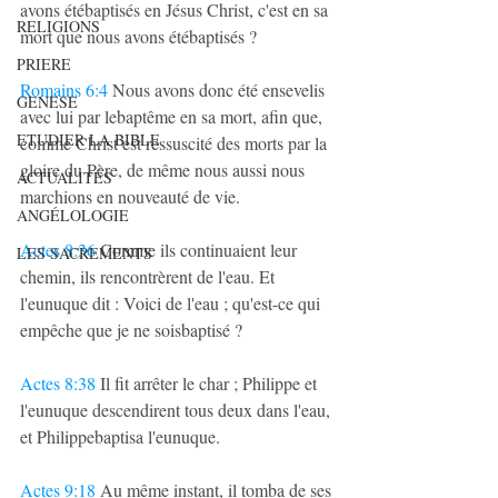
avons étébaptisés en Jésus Christ, c'est en sa 
RELIGIONS
mort que nous avons étébaptisés ?
PRIERE
Romains 6:4
 Nous avons donc été ensevelis 
GENESE
avec lui par lebaptême en sa mort, afin que, 
ETUDIER LA BIBLE
comme Christ est ressuscité des morts par la 
gloire du Père, de même nous aussi nous 
ACTUALITÉS
marchions en nouveauté de vie.
ANGÉLOLOGIE
Actes 8:36
 Comme ils continuaient leur 
LES SACREMENTS
chemin, ils rencontrèrent de l'eau. Et 
l'eunuque dit : Voici de l'eau ; qu'est-ce qui 
empêche que je ne soisbaptisé ?
Actes 8:38
 Il fit arrêter le char ; Philippe et 
l'eunuque descendirent tous deux dans l'eau, 
et Philippebaptisa l'eunuque.
Actes 9:18
 Au même instant, il tomba de ses 