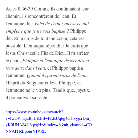
Actes 8:36-39 
Comme ils continuaient leur 
chemin, ils rencontrèrent de l'eau. Et 
l'eunuque dit : 
Voici de l'eau ; qu'est-ce qui 
empêche que je ne sois baptisé ?
 Philippe 
dit : Si tu crois de tout ton coeur, cela est 
possible. L'eunuque répondit : Je crois que 
Jésus Christ est le Fils de Dieu. Il fit arrêter 
le char ; 
Philippe et l'eunuque descendirent 
tous deux dans l'eau
, et Philippe baptisa 
l'eunuque. 
Quand ils furent sortis de l'eau
, 
l'Esprit du Seigneur enleva Philippe, et 
l'eunuque ne le vit plus. Tandis que, joyeux, 
il poursuivait sa route,
https://www.youtube.com/watch?
v=lwOVmajaB3U&list=PLlsUq6g4GHxyjcrDm_
yK0UHA84U6qyqHz&index=6&ab_channel=CO
NNAITREpourVIVRE