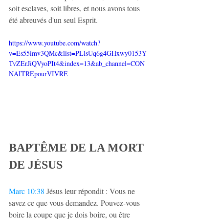
soit esclaves, soit libres, et nous avons tous 
été abreuvés d'un seul Esprit.
https://www.youtube.com/watch?
v=Es55imv3QMc&list=PLlsUq6g4GHxwy0153Y
TvZErJiQVyoPIt4&index=13&ab_channel=CON
NAITREpourVIVRE
BAPTÊME DE LA MORT 
DE JÉSUS
Marc 10:38
 Jésus leur répondit : Vous ne 
savez ce que vous demandez. Pouvez-vous 
boire la coupe que je dois boire, ou être 