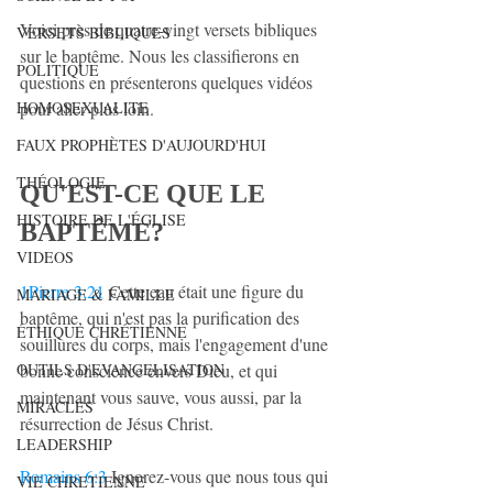
Voici près de quatre-vingt versets bibliques 
VERSETS BIBLIQUES
sur le baptême. Nous les classifierons en 
POLITIQUE
questions en présenterons quelques vidéos 
pour aller plus loin.
HOMOSEXUALITE
FAUX PROPHÈTES D'AUJOURD'HUI
THÉOLOGIE
QU'EST-CE QUE LE 
HISTOIRE DE L'ÉGLISE
BAPTÊME?
VIDEOS
1Pierre 3:21
 Cette eau était une figure du 
MARIAGE & FAMILLE
baptême, qui n'est pas la purification des 
ÉTHIQUE CHRÉTIENNE
souillures du corps, mais l'engagement d'une 
bonne conscience envers Dieu, et qui 
OUTILS D'EVANGELISATION
maintenant vous sauve, vous aussi, par la 
MIRACLES
résurrection de Jésus Christ.
LEADERSHIP
Romains 6:3
 Ignorez-vous que nous tous qui 
VIE CHRETIENNE