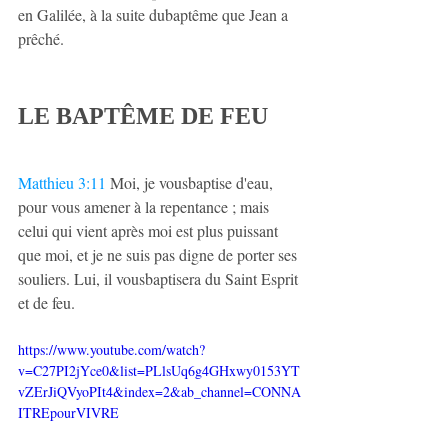
en Galilée, à la suite dubaptême que Jean a 
prêché.
LE BAPTÊME DE FEU
Matthieu 3:11
 Moi, je vousbaptise d'eau, 
pour vous amener à la repentance ; mais 
celui qui vient après moi est plus puissant 
que moi, et je ne suis pas digne de porter ses 
souliers. Lui, il vousbaptisera du Saint Esprit 
et de feu.
https://www.youtube.com/watch?
v=C27PI2jYce0&list=PLlsUq6g4GHxwy0153YT
vZErJiQVyoPIt4&index=2&ab_channel=CONNA
ITREpourVIVRE