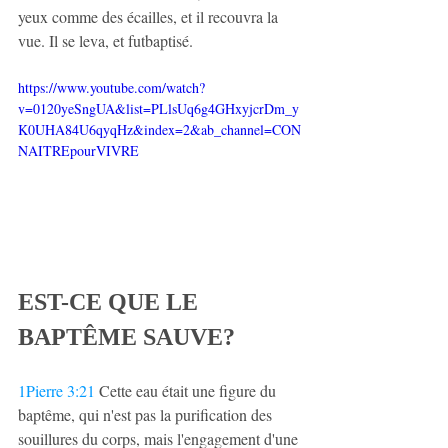
yeux comme des écailles, et il recouvra la 
vue. Il se leva, et futbaptisé.
https://www.youtube.com/watch?
v=0120yeSngUA&list=PLlsUq6g4GHxyjcrDm_y
K0UHA84U6qyqHz&index=2&ab_channel=CON
NAITREpourVIVRE
EST-CE QUE LE 
BAPTÊME SAUVE?
1Pierre 3:21
 Cette eau était une figure du 
baptême, qui n'est pas la purification des 
souillures du corps, mais l'engagement d'une 