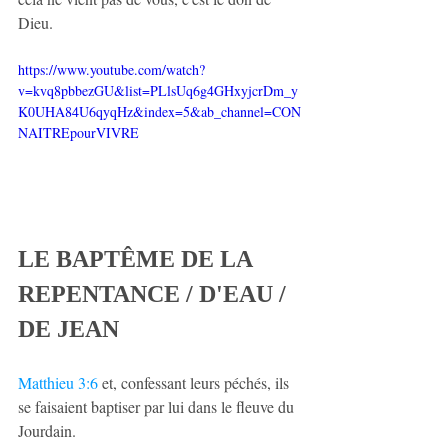
Dieu.
https://www.youtube.com/watch?
v=kvq8pbbezGU&list=PLlsUq6g4GHxyjcrDm_y
K0UHA84U6qyqHz&index=5&ab_channel=CON
NAITREpourVIVRE
LE BAPTÊME DE LA 
REPENTANCE / D'EAU / 
DE JEAN
Matthieu 3:6
 et, confessant leurs péchés, ils 
se faisaient baptiser par lui dans le fleuve du 
Jourdain.