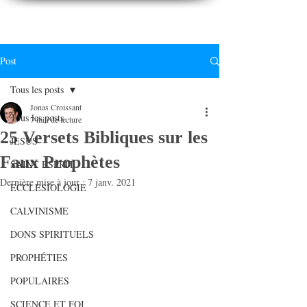
CONNAITREpourVIVRE.com
Connaître Dieu et sa Parole pour vivre à sa gloire
Post
Tous les posts
Jonas Croissant
Tous les posts
7 min de lecture
25 Versets Bibliques sur les
JESUS
Faux Prophètes
SAINT ESPRIT
Dernière mise à jour :
7 janv. 2021
ECCLESIOLOGIE
CALVINISME
DONS SPIRITUELS
PROPHÉTIES
POPULAIRES
SCIENCE ET FOI