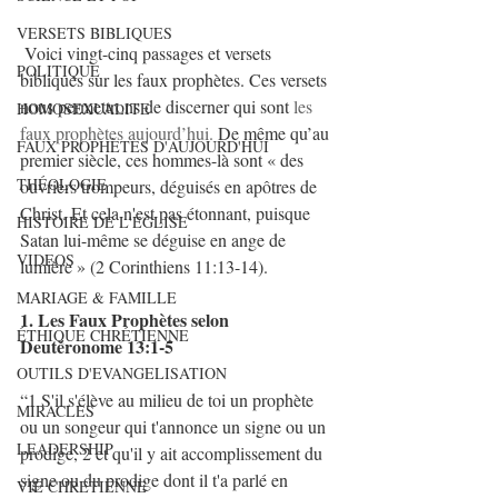
VERSETS BIBLIQUES
Voici vingt-cinq passages et versets 
POLITIQUE
bibliques sur les faux prophètes. Ces versets 
nous permettrons de discerner qui sont 
les 
HOMOSEXUALITE
faux prophètes aujourd’hui.
 De même qu’au 
FAUX PROPHÈTES D'AUJOURD'HUI
premier siècle, ces hommes-là sont « des 
THÉOLOGIE
ouvriers trompeurs, déguisés en apôtres de 
Christ. Et cela n'est pas étonnant, puisque 
HISTOIRE DE L'ÉGLISE
Satan lui-même se déguise en ange de 
VIDEOS
lumière » (2 Corinthiens 11:13-14). 
MARIAGE & FAMILLE
1. Les Faux Prophètes selon 
ÉTHIQUE CHRÉTIENNE
Deutéronome 13:1-5
OUTILS D'EVANGELISATION
“1 S'il s'élève au milieu de toi un prophète 
MIRACLES
ou un songeur qui t'annonce un signe ou un 
LEADERSHIP
prodige, 2 et qu'il y ait accomplissement du 
signe ou du prodige dont il t'a parlé en 
VIE CHRETIENNE