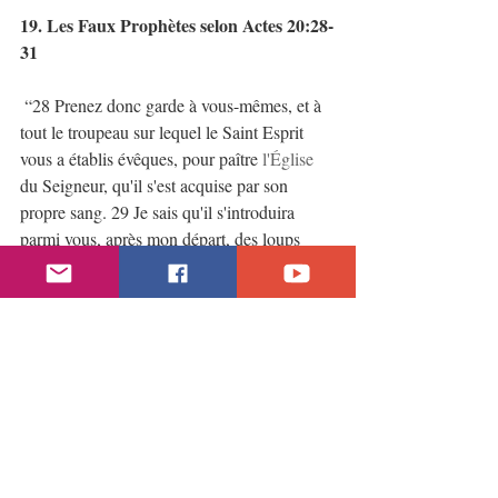
19. Les Faux Prophètes selon Actes 20:28-
31
“28 Prenez donc garde à vous-mêmes, et à 
tout le troupeau sur lequel le Saint Esprit 
vous a établis évêques, pour paître 
l'Église
du Seigneur, qu'il s'est acquise par son 
propre sang. 29 Je sais qu'il s'introduira 
parmi vous, après mon départ, des loups 
cruels qui n'épargneront pas le troupeau, 30 
et qu'il s'élèvera du milieu de vous des 
hommes qui enseigneront des choses 
pernicieuses, pour entraîner les disciples 
après eux. 31 Veillez donc, vous souvenant 
que, durant trois années, je n'ai cessé nuit et 
jour d'exhorter avec larmes chacun de vous”. 