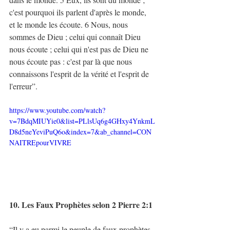
c'est pourquoi ils parlent d'après le monde, 
et le monde les écoute. 6 Nous, nous 
sommes de Dieu ; celui qui connaît Dieu 
nous écoute ; celui qui n'est pas de Dieu ne 
nous écoute pas : c'est par là que nous 
connaissons l'esprit de la vérité et l'esprit de 
l'erreur”. 
https://www.youtube.com/watch?
v=7BdqMIUYie0&list=PLlsUq6g4GHxy4YnkmL
D8d5neYeviPuQ6o&index=7&ab_channel=CON
NAITREpourVIVRE
10. Les Faux Prophètes selon 2 Pierre 2:1 
“Il y a eu parmi le peuple de faux prophètes, 