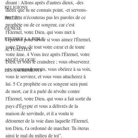
disant : Allons après d'autres dieux, -des 
RELIGIONS
dieux que tu ne connais point, -et servons-
les ! 3 tu n'écouteras pas les paroles de ce 
PRIERE
prophète ou de ce songeur, car c'est 
GENESE
l'Éternel, votre Dieu, qui vous met à 
ETUDIER LA BIBLE
l'épreuve pour savoir si vous aimez l'Éternel, 
votre Dieu, de tout votre cœur et de toute 
ACTUALITÉS
votre âme. 4 Vous irez après l'Éternel, votre 
ANGÉLOLOGIE
Dieu, et vous le craindrez ; vous observerez 
ses commandements, vous obéirez à sa voix, 
LES SACREMENTS
vous le servirez, et vous vous attacherez à 
lui. 5 Ce prophète ou ce songeur sera puni 
de mort, car il a parlé de révolte contre 
l'Éternel, votre Dieu, qui vous a fait sortir du 
pays d'Égypte et vous a délivrés de la 
maison de servitude, et il a voulu te 
détourner de la voie dans laquelle l'Éternel, 
ton Dieu, t'a ordonné de marcher. Tu ôteras 
ainsi le mal du milieu de toi”.