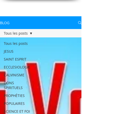
CONNAITREpourVIVRE.com
Connaître Dieu et sa Parole pour vivre à sa gloire
BLOG
Tous les posts
Tous les posts
JESUS
SAINT ESPRIT
ECCLESIOLOGIE
CALVINISME
DONS
SPIRITUELS
PROPHÉTIES
POPULAIRES
SCIENCE ET FOI