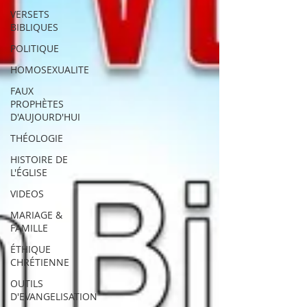
VERSETS
BIBLIQUES
POLITIQUE
HOMOSEXUALITE
FAUX
PROPHÈTES
D'AUJOURD'HUI
THÉOLOGIE
HISTOIRE DE
L'ÉGLISE
VIDEOS
MARIAGE &
FAMILLE
ÉTHIQUE
CHRÉTIENNE
OUTILS
D'EVANGELISATION