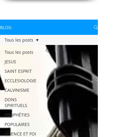
CONNAITREpourVIVRE.com
Connaître Dieu et sa Parole pour vivre à sa gloire
BLOG
Tous les posts
Tous les posts
JESUS
SAINT ESPRIT
ECCLESIOLOGIE
CALVINISME
DONS
SPIRITUELS
PROPHÉTIES
POPULAIRES
SCIENCE ET FOI