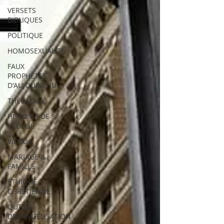
VERSETS
BIBLIQUES
POLITIQUE
HOMOSEXUALITE
FAUX
PROPHÈTES
D'AUJOURD'HUI
THÉOLOGIE
HISTOIRE DE
L'ÉGLISE
VIDEOS
MARIAGE &
FAMILLE
ÉTHIQUE
CHRÉTIENNE
OUTILS
D'EVANGELISATION