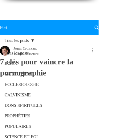
CONNAITREpourVIVRE.com
Connaître Dieu et sa Parole pour vivre à sa gloire
Post
Tous les posts
Jonas Croissant
Tous les posts
10 min de lecture
7 clés pour vaincre la
JESUS
pornographie
SAINT ESPRIT
ECCLESIOLOGIE
CALVINISME
DONS SPIRITUELS
PROPHÉTIES
POPULAIRES
SCIENCE ET FOI