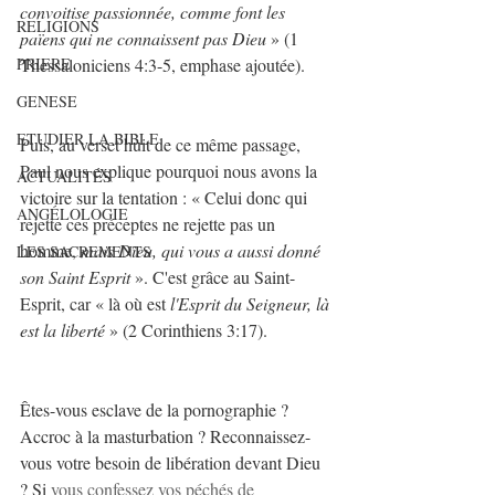
convoitise passionnée, comme font les 
RELIGIONS
païens qui ne connaissent pas Dieu
 » (1 
Thessaloniciens 4:3-5, emphase ajoutée).
PRIERE
GENESE
ETUDIER LA BIBLE
Puis, au verset huit de ce même passage, 
Paul nous explique pourquoi nous avons la 
ACTUALITÉS
victoire sur la tentation : « Celui donc qui 
ANGÉLOLOGIE
rejette ces préceptes ne rejette pas un 
homme, 
mais Dieu, qui vous a aussi donné 
LES SACREMENTS
son Saint Esprit 
». C'est grâce au Saint-
Esprit, car « là où est 
l'Esprit du Seigneur, là 
est la liberté
 » (2 Corinthiens 3:17).
Êtes-vous esclave de la pornographie ? 
Accroc à la masturbation ? Reconnaissez-
vous votre besoin de libération devant Dieu 
? Si
vous confessez vos péchés de 