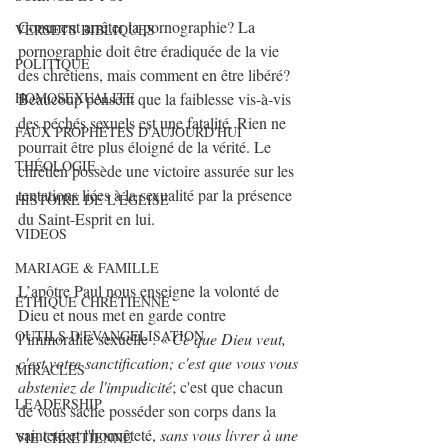
Comment arrêter la pornographie? La 
VERSETS BIBLIQUES
pornographie doit être éradiquée de la vie 
POLITIQUE
des chrétiens, mais comment en être libéré? 
Beaucoup pensent que la faiblesse vis-à-vis 
HOMOSEXUALITE
des péchés sexuels est une fatalité. Rien ne 
FAUX PROPHÈTES D'AUJOURD'HUI
pourrait être plus éloigné de la vérité. Le 
THÉOLOGIE
chrétien possède une victoire assurée sur les 
tentations liées à la sexualité par la présence 
HISTOIRE DE L'ÉGLISE
du Saint-Esprit en lui.
VIDEOS
MARIAGE & FAMILLE
L’apôtre Paul nous enseigne la volonté de 
ÉTHIQUE CHRÉTIENNE
Dieu et nous met en garde contre 
OUTILS D'EVANGELISATION
l’immoralité sexuelle : « 
Ce que Dieu veut, 
c'est votre sanctification; c'est que vous vous 
MIRACLES
absteniez de l'impudicité
; c'est que chacun 
LEADERSHIP
de vous sache posséder son corps dans la 
sainteté et l'honnêteté, 
sans vous livrer à une 
VIE CHRETIENNE