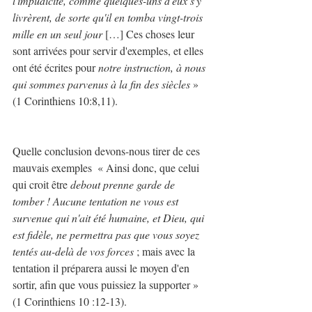
l'impudicité, comme quelques-uns d'eux s'y 
livrèrent, de sorte qu'il en tomba vingt-trois 
mille en un seul jour
 […] Ces choses leur 
sont arrivées pour servir d'exemples, et elles 
ont été écrites pour 
notre instruction, à nous 
qui sommes parvenus à la fin des siècles
 » 
(1 Corinthiens 10:8,11).
Quelle conclusion devons-nous tirer de ces 
mauvais exemples  « Ainsi donc, que celui 
qui croit être 
debout prenne garde de 
tomber ! Aucune tentation ne vous est 
survenue qui n'ait été humaine, et Dieu, qui 
est fidèle, ne permettra pas que vous soyez 
tentés au-delà de vos forces
 ; mais avec la 
tentation il préparera aussi le moyen d'en 
sortir, afin que vous puissiez la supporter » 
(1 Corinthiens 10 :12-13).