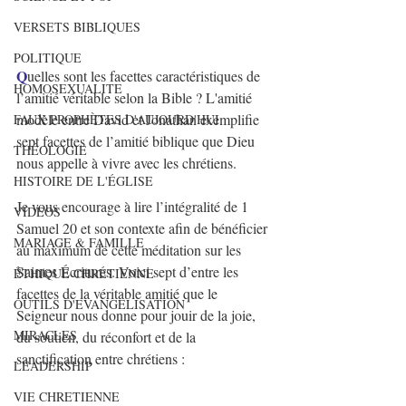
VERSETS BIBLIQUES
POLITIQUE
Q
uelles sont les facettes caractéristiques de 
HOMOSEXUALITE
l’amitié véritable selon la Bible ? L'amitié 
modèle entre David et Jonathan exemplifie 
FAUX PROPHÈTES D'AUJOURD'HUI
sept facettes de l’amitié biblique que Dieu 
THÉOLOGIE
nous appelle à vivre avec les chrétiens.
HISTOIRE DE L'ÉGLISE
Je vous encourage à lire l’intégralité de 1 
VIDEOS
Samuel 20 et son contexte afin de bénéficier 
MARIAGE & FAMILLE
au maximum de cette méditation sur les 
Saintes Écritures. Voici sept d’entre les 
ÉTHIQUE CHRÉTIENNE
facettes de la véritable amitié que le 
OUTILS D'EVANGELISATION
Seigneur nous donne pour jouir de la joie, 
MIRACLES
du soutien, du réconfort et de la 
sanctification entre chrétiens :
LEADERSHIP
VIE CHRETIENNE