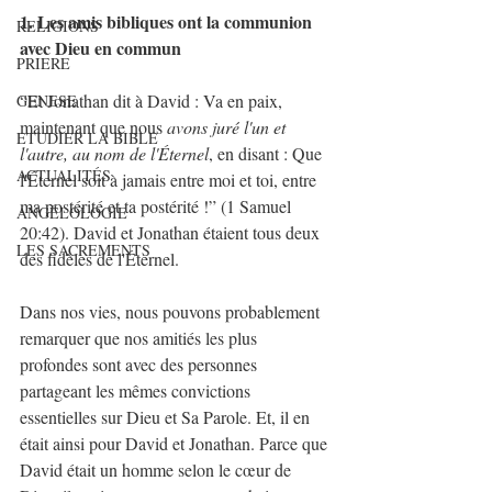
1. Les amis bibliques ont la communion 
RELIGIONS
avec Dieu en commun
PRIERE
“Et Jonathan dit à David : Va en paix, 
GENESE
maintenant que nous 
avons juré l'un et 
ETUDIER LA BIBLE
l'autre, au nom de l'Éternel
, en disant : Que 
ACTUALITÉS
l'Éternel soit à jamais entre moi et toi, entre 
ma postérité et ta postérité !” (1 Samuel 
ANGÉLOLOGIE
20:42). David et Jonathan étaient tous deux 
LES SACREMENTS
des fidèles de l'Éternel.
Dans nos vies, nous pouvons probablement 
remarquer que nos amitiés les plus 
profondes sont avec des personnes 
partageant les mêmes convictions 
essentielles sur Dieu et Sa Parole. Et, il en 
était ainsi pour David et Jonathan. Parce que 
David était un homme selon le cœur de 