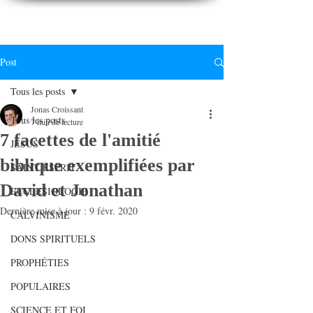
CONNAITREpourVIVRE.com
Connaître Dieu et sa Parole pour vivre à sa gloire
Post
Tous les posts
Jonas Croissant
Tous les posts
7 min de lecture
7 facettes de l'amitié
JESUS
biblique exemplifiées par
SAINT ESPRIT
David et Jonathan
ECCLESIOLOGIE
Dernière mise à jour :
9 févr. 2020
CALVINISME
DONS SPIRITUELS
PROPHÉTIES
POPULAIRES
SCIENCE ET FOI