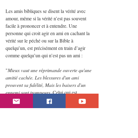
Les amis bibliques se disent la vérité avec 
amour, même si la vérité n’est pas souvent 
facile à prononcer et à entendre. Une 
personne qui croit agir en ami en cachant la 
vérité sur le péché ou sur la Bible à 
quelqu’un, est précisément en train d’agir 
comme quelqu’un qui n’est pas un ami :
"
Mieux vaut une réprimande ouverte qu'une 
amitié cachée. Les blessures d'un ami 
prouvent sa fidélité, Mais les baisers d'un 
ennemi sont trompeurs. 
Celui qui est 
rassasié foule aux pieds le rayon de miel, 
Mais celui qui a faim trouve doux tout ce 
qui est amer. Comme l'oiseau qui erre loin 
de son nid, ainsi est l'homme qui erre loin de 
son lieu. 
L'huile et les parfums réjouissent le 
cœur, et les conseils affectueux d'un ami 