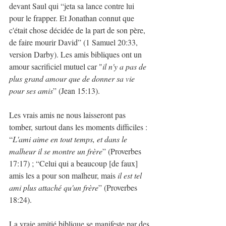
devant Saul qui “jeta sa lance contre lui 
pour le frapper. Et Jonathan connut que 
c'était chose décidée de la part de son père, 
de faire mourir David” (1 Samuel 20:33, 
version Darby). Les amis bibliques ont un 
amour sacrificiel mutuel car "
il n'y a pas de 
plus grand amour que de donner sa vie 
pour ses amis
” (Jean 15:13).
Les vrais amis ne nous laisseront pas 
tomber, surtout dans les moments difficiles : 
“
L'ami aime en tout temps, et dans le 
malheur il se montre un frère
” (Proverbes 
17:17) ; “Celui qui a beaucoup [de faux] 
amis les a pour son malheur, mais 
il est tel 
ami plus attaché qu'un frère
” (Proverbes 
18:24).
La vraie amitié biblique se manifeste par des 