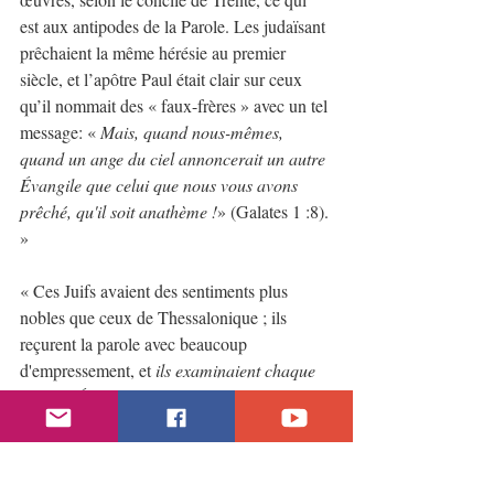
est aux antipodes de la Parole. Les judaïsant 
prêchaient la même hérésie au premier 
siècle, et l’apôtre Paul était clair sur ceux 
qu’il nommait des « faux-frères » avec un tel 
message: « 
Mais, quand nous-mêmes, 
quand un ange du ciel annoncerait un autre 
Évangile que celui que nous vous avons 
prêché, qu'il soit anathème !
» (Galates 1 :8). 
»
« Ces Juifs avaient des sentiments plus 
nobles que ceux de Thessalonique ; ils 
reçurent la parole avec beaucoup 
d'empressement, et 
ils examinaient chaque 
jour les Écritures
, 
pour voir si ce qu'on leur 
disait était exact
 » (Actes 17:11, emphase 
ajoutée).