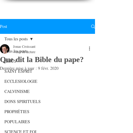
CONNAITREpourVIVRE.com
Connaître Dieu et sa Parole pour vivre à sa gloire
Post
Tous les posts
Jonas Croissant
Tous les posts
4 min de lecture
Que dit la Bible du pape?
JESUS
Dernière mise à jour :
9 févr. 2020
SAINT ESPRIT
ECCLESIOLOGIE
CALVINISME
DONS SPIRITUELS
PROPHÉTIES
POPULAIRES
SCIENCE ET FOI