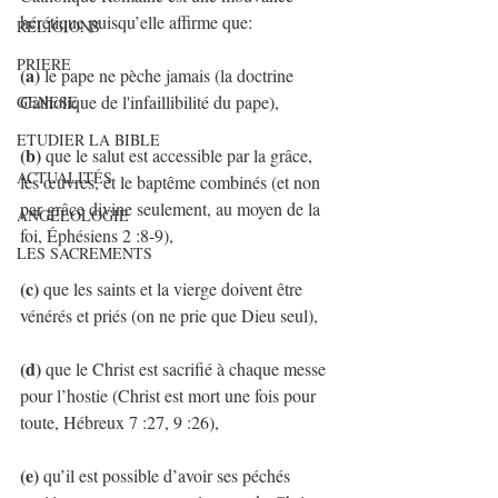
hérétique puisqu’elle affirme que:
RELIGIONS
PRIERE
(a) 
le pape ne pèche jamais (la doctrine 
Catholique de l'infaillibilité du pape), 
GENESE
ETUDIER LA BIBLE
(b)
 que le salut est accessible par la grâce, 
ACTUALITÉS
les œuvres, et le baptême combinés (et non 
par grâce divine seulement, au moyen de la 
ANGÉLOLOGIE
foi, Éphésiens 2 :8-9), 
LES SACREMENTS
(c)
 que les saints et la vierge doivent être 
vénérés et priés (on ne prie que Dieu seul), 
(d)
 que le Christ est sacrifié à chaque messe 
pour l’hostie (Christ est mort une fois pour 
toute, Hébreux 7 :27, 9 :26), 
(e) 
qu’il est possible d’avoir ses péchés 