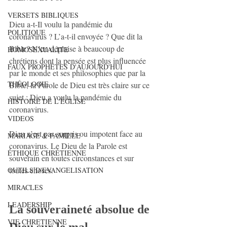
VERSETS BIBLIQUES
Dieu a-t-Il voulu la pandémie du 
POLITIQUE
coronavirus ? L’a-t-il envoyée ? Que dit la 
Bible? N’en déplaise à beaucoup de 
HOMOSEXUALITE
chrétiens dont la pensée est plus influencée 
FAUX PROPHÈTES D'AUJOURD'HUI
par le monde et ses philosophies que par la 
THÉOLOGIE
Bible, la Parole de Dieu est très claire sur ce 
sujet : Dieu a voulu la pandémie du 
HISTOIRE DE L'ÉGLISE
coronavirus.
VIDEOS
Dieu n’est pas surpris ou impotent face au 
MARIAGE & FAMILLE
coronavirus. Le Dieu de la Parole est 
ÉTHIQUE CHRÉTIENNE
souverain en toutes circonstances et sur 
toutes choses.
OUTILS D'EVANGELISATION
MIRACLES
LEADERSHIP
La souveraineté absolue de 
VIE CHRETIENNE
Dieu sur le mal