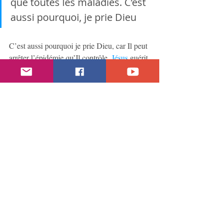
que toutes les maladies. C’est  
aussi pourquoi, je prie Dieu
C’est aussi pourquoi je prie Dieu, car Il peut 
arrêter l’épidémie qu’Il contrôle. 
Jésus
 guérit 
la lèpre de nombreux hommes en Israël. 
Dieu guérit les ulcères de Job et épargna les 
israélites. Dieu arrêta la peste en Israël. Mon 
Dieu est souverain.
Je prie pour qu’Il pardonne et qu’Il soit 
miséricordieux. Je prie pour que Sa volonté 
soit faite. Je prie pour que 
Son Église
avance victorieusement dans ces temps 
difficiles et qu’elle soit une lumière de la 
gloire divine pour toutes les nations. Amen.