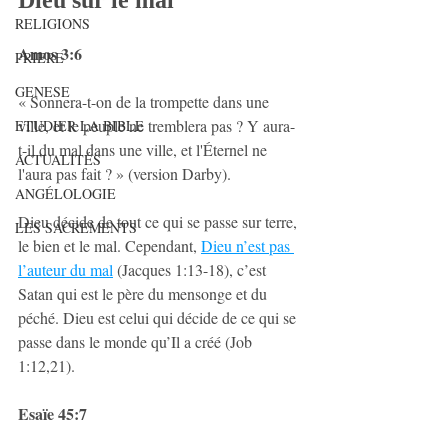
RELIGIONS
Amos 3:6
PRIERE
GENESE
« Sonnera-t-on de la trompette dans une 
ville, et le peuple ne tremblera pas ? Y aura-
ETUDIER LA BIBLE
t-il du mal dans une ville, et l'Éternel ne 
ACTUALITÉS
l'aura pas fait ? » (version Darby).
ANGÉLOLOGIE
Dieu décide de tout ce qui se passe sur terre, 
LES SACREMENTS
le bien et le mal. Cependant, 
Dieu n’est pas 
l’auteur du mal
 (Jacques 1:13-18), c’est 
Satan qui est le père du mensonge et du 
péché. Dieu est celui qui décide de ce qui se 
passe dans le monde qu’Il a créé (Job 
1:12,21).
Esaïe 45:7