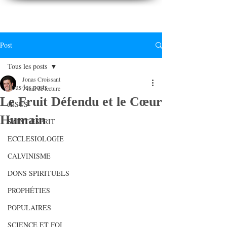
CONNAITREpourVIVRE.com
Connaître Dieu et sa Parole pour vivre à sa gloire
Post
Tous les posts
Jonas Croissant
Tous les posts
7 min de lecture
Le Fruit Défendu et le Cœur
JESUS
Humain
SAINT ESPRIT
ECCLESIOLOGIE
CALVINISME
DONS SPIRITUELS
PROPHÉTIES
POPULAIRES
SCIENCE ET FOI