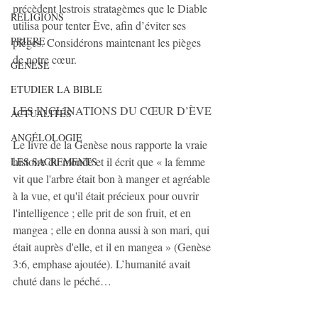
précèdent lestrois stratagèmes que le Diable 
RELIGIONS
utilisa pour tenter Ève, afin d’éviter ses 
PRIERE
pièges. Considérons maintenant les pièges 
de notre cœur.
GENESE
ETUDIER LA BIBLE
LES INCLINATIONS DU CŒUR D’ÈVE
ACTUALITÉS
ANGÉLOLOGIE
Le livre de la Genèse nous rapporte la vraie 
histoire du monde et il écrit que « la femme 
LES SACREMENTS
vit que l'arbre était bon à manger et agréable 
à la vue, et qu'il était précieux pour ouvrir 
l'intelligence ; elle prit de son fruit, et en 
mangea ; elle en donna aussi à son mari, qui 
était auprès d'elle, et il en mangea » (Genèse 
3:6, emphase ajoutée). L’humanité avait 
chuté dans le péché…