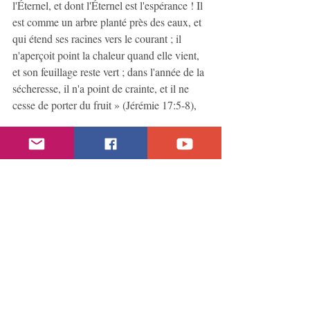
l'Éternel, et dont l'Éternel est l'espérance ! Il 
est comme un arbre planté près des eaux, et 
qui étend ses racines vers le courant ; il 
n'aperçoit point la chaleur quand elle vient, 
et son feuillage reste vert ; dans l'année de la 
sécheresse, il n'a point de crainte, et il ne 
cesse de porter du fruit » (Jérémie 17:5-8),
car « Le cœur est tortueux par-dessus tout, 
et il est méchant : Qui peut le connaître ? 
Moi, l'Éternel, j'éprouve le cœur, je sonde 
les reins, pour rendre à chacun selon ses 
voies, selon le fruit de ses oeuvres » 
(Jérémie 17:9-10). 
Adam et Ève chutèrent et nous sommes 
encouragés à ne pas suivre les inclinations 
du cœur humain. Enfin, leur chute fut aussi 
la nôtre, comme nous le verrons dans le 