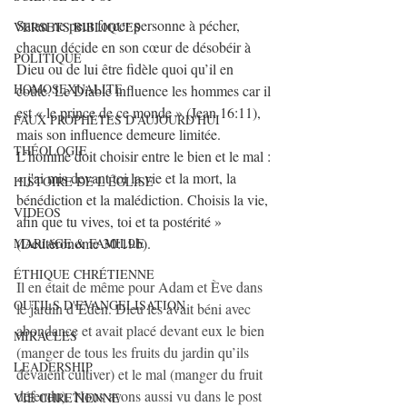
Satan ne peut forcer personne à pécher, 
VERSETS BIBLIQUES
chacun décide en son cœur de désobéir à 
POLITIQUE
Dieu ou de lui être fidèle quoi qu’il en 
HOMOSEXUALITE
coûte. Le Diable influence les hommes car il 
est « le prince de ce monde » (Jean 16:11), 
FAUX PROPHÈTES D'AUJOURD'HUI
mais son influence demeure limitée. 
THÉOLOGIE
L’homme doit choisir entre le bien et le mal : 
« j'ai mis devant toi la vie et la mort, la 
HISTOIRE DE L'ÉGLISE
bénédiction et la malédiction. Choisis la vie, 
VIDEOS
afin que tu vives, toi et ta postérité » 
(Deutéronome 30:19b).
MARIAGE & FAMILLE
ÉTHIQUE CHRÉTIENNE
Il en était de même pour Adam et Ève dans 
OUTILS D'EVANGELISATION
le jardin d’Éden. Dieu les avait béni avec 
abondance et avait placé devant eux le bien 
MIRACLES
(manger de tous les fruits du jardin qu’ils 
LEADERSHIP
devaient cultiver) et le mal (manger du fruit 
défendu). Nous avons aussi vu dans le post 
VIE CHRETIENNE