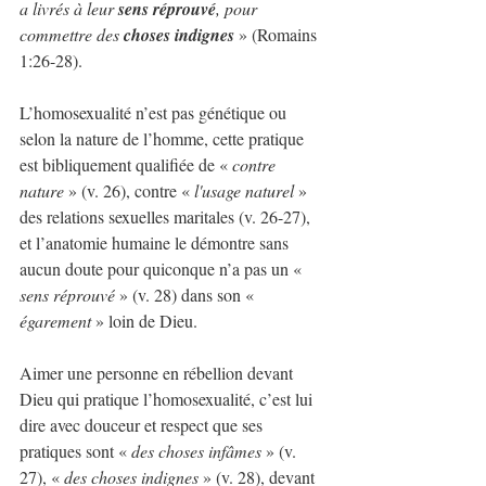
a livrés à leur 
sens réprouvé
, pour 
commettre des 
choses indignes
 » (Romains 
1:26-28).
L’homosexualité n’est pas génétique ou 
selon la nature de l’homme, cette pratique 
est bibliquement qualifiée de « 
contre 
nature 
» (v. 26), contre « 
l'usage naturel
 » 
des relations sexuelles maritales (v. 26-27), 
et l’anatomie humaine le démontre sans 
aucun doute pour quiconque n’a pas un « 
sens réprouvé
 » (v. 28) dans son « 
égarement
 » loin de Dieu.
Aimer une personne en rébellion devant 
Dieu qui pratique l’homosexualité, c’est lui 
dire avec douceur et respect que ses 
pratiques sont « 
des choses infâmes
 » (v. 
27), « 
des choses indignes 
» (v. 28), devant 