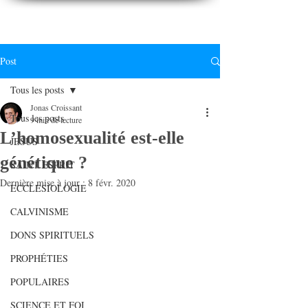
CONNAITREpourVIVRE.com
Connaître Dieu et sa Parole pour vivre à sa gloire
Post
Tous les posts
Jonas Croissant
Tous les posts
9 min de lecture
L’homosexualité est-elle
JESUS
génétique ?
SAINT ESPRIT
Dernière mise à jour :
8 févr. 2020
ECCLESIOLOGIE
CALVINISME
DONS SPIRITUELS
PROPHÉTIES
POPULAIRES
SCIENCE ET FOI