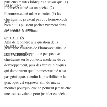
plusieurs réalités bibliques à savoir que (1) 
RELIGIONS
l’homosexualité est un péché, (2) 
l’homosexualité mène en enfer
, (3) 
les 
PRIERE
chrétiens ne peuvent pas être homosexuels
GENESE
bien qu’ils puissent pécher vilement dans 
ETUDIER LA BIBLE
des moments de chute.
ACTUALITÉS
Afin de répondre à la question de la 
ANGÉLOLOGIE
génétique vis-à-vis de l’homosexualité, je 
propose tout d’abord une perspective 
LES SACREMENTS
chrétienne sur le contexte moderne de ce 
développement, puis des vérités bibliques 
qui démontrent que l’homosexualité n’est 
pas génétique, et enfin la possibilité de la 
génétique est supposée afin de mieux 
montrer pourquoi elle ne pourrait jamais être 
une excuse valable pour justifier ce péché.