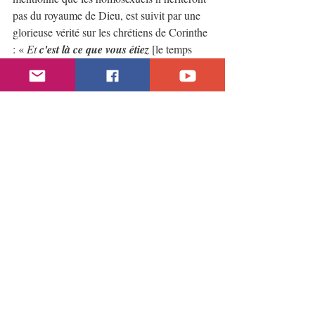
pas du royaume de Dieu, est suivit par une 
glorieuse vérité sur les chrétiens de Corinthe 
: « 
Et 
c'est là ce que vous étiez
 [le temps 
passé indique un état révolu]
, quelques-uns 
de vous. 
Mais vous avez été lavés
, mais 
vous avez été 
sanctifiés
, mais vous avez été 
justifiés au nom du Seigneur Jésus-Christ, et 
par l'Esprit
 de notre Dieu 
» (1 Corinthiens 
6:11).
Le chrétien ne peut pas être homosexuel
 car 
la transformation de 
Saint Esprit
 est 
miraculeuse. À la vérité « 
le Seigneur c'est 
l'Esprit ; et là où est l'Esprit du Seigneur, là 
est la liberté
 » (2 Corinthiens 3:17).
Loin de Christ et de la vraie liberté, les 
inconvertis peuvent toutefois aussi cesser de 