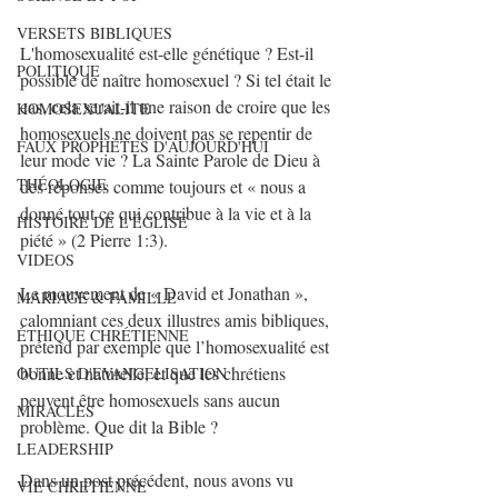
VERSETS BIBLIQUES
L'homosexualité est-elle génétique ? Est-il 
POLITIQUE
possible de naître homosexuel ? Si tel était le 
cas, cela serait-il une raison de croire que les 
HOMOSEXUALITE
homosexuels ne doivent pas se repentir de 
FAUX PROPHÈTES D'AUJOURD'HUI
leur mode vie ? La Sainte Parole de Dieu à 
THÉOLOGIE
des réponses comme toujours et « nous a 
donné tout ce qui contribue à la vie et à la 
HISTOIRE DE L'ÉGLISE
piété » (2 Pierre 1:3).
VIDEOS
Le mouvement de « David et Jonathan », 
MARIAGE & FAMILLE
calomniant ces 
deux illustres amis bibliques
, 
ÉTHIQUE CHRÉTIENNE
prétend par exemple que l’homosexualité est 
bonne et naturelle, et que les chrétiens 
OUTILS D'EVANGELISATION
peuvent être homosexuels sans aucun 
MIRACLES
problème. Que dit la Bible ?
LEADERSHIP
Dans un post précédent, nous avons vu 
VIE CHRETIENNE