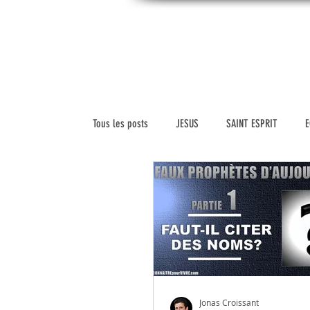
CONNAITREpourVIVRE.com
ACC
Connaître Dieu et sa Parole pour vivre à sa
gloire
Tous les posts
JESUS
SAINT ESPRIT
E
SCIENCE ET FOI
VERSETS BIBLIQUES
HISTOIRE DE L'ÉGLISE
VIDEOS
MARIAG
LEADERSHIP
VIE CHRETIENNE
RELIGIO
Jonas Croissant