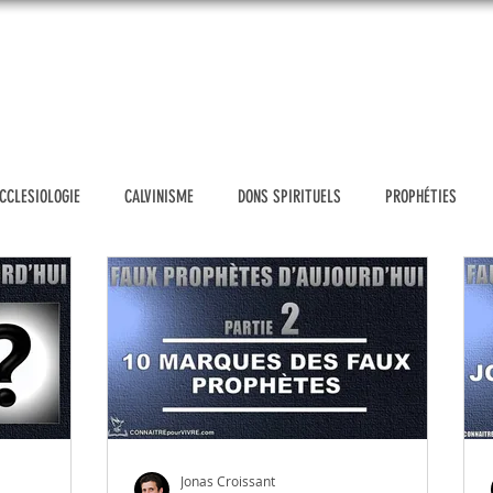
UEIL
DONATION
VIDÉOS
BLOG
MESSAGES
SH
CCLESIOLOGIE
CALVINISME
DONS SPIRITUELS
PROPHÉTIES
POLITIQUE
HOMOSEXUALITE
FAUX PROPHÈTES D'AUJOURD'HUI
TH
E & FAMILLE
ÉTHIQUE CHRÉTIENNE
OUTILS D'EVANGELISATION
NS
PRIERE
GENESE
ETUDIER LA BIBLE
ACTUALITÉS
Jonas Croissant