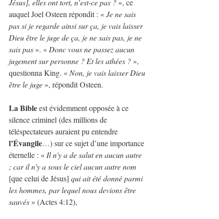
Jésus], elles ont tort, n’est-ce pas ?
 », ce 
auquel Joel Osteen répondit : « 
Je ne sais 
pas si je regarde ainsi sur ça, je vais laisser 
Dieu être le juge de ça, je ne sais pas, je ne 
sais pas 
». « 
Donc vous ne passez aucun 
jugement sur personne ? Et les athées ?
 », 
questionna King. « 
Non, je vais laisser Dieu 
être le juge
 », répondit Osteen.
La Bible
 est évidemment opposée à ce 
silence criminel (des millions de 
téléspectateurs auraient pu entendre 
l’Évangile
…) sur ce sujet d’une importance 
éternelle : « 
Il n'y a de salut en aucun autre 
; car il n'y a sous le ciel aucun autre nom 
[que celui de Jésus] 
qui ait été donné parmi 
les hommes, par lequel nous devions être 
sauvés
 » (Actes 4:12), 