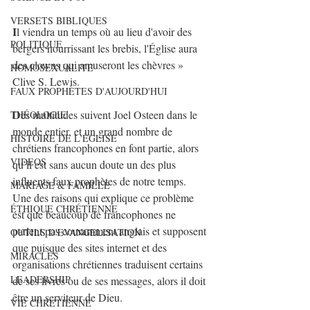
VERSETS BIBLIQUES
I
l viendra un temps où au lieu d'avoir des 
POLITIQUE
bergers nourrissant les brebis, l'Église aura 
des clowns qui amuseront les chèvres » 
HOMOSEXUALITE
Clive S. Lewis.
FAUX PROPHÈTES D'AUJOURD'HUI
Des multitudes suivent Joel Osteen dans le 
THÉOLOGIE
monde entier, et un grand nombre de 
HISTOIRE DE L'ÉGLISE
chrétiens francophones en font partie, alors 
VIDEOS
qu’il est sans aucun doute un des plus 
influents faux prophètes de notre temps. 
MARIAGE & FAMILLE
Une des raisons qui explique ce problème 
ÉTHIQUE CHRÉTIENNE
est que beaucoup de francophones ne 
parlent pas couramment anglais et supposent 
OUTILS D'EVANGELISATION
que puisque des sites internet et des 
MIRACLES
organisations chrétiennes traduisent certains 
LEADERSHIP
de ses livres ou de ses messages, alors il doit 
être un serviteur de Dieu.
VIE CHRETIENNE