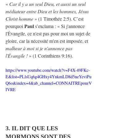
« 
Car il y a un seul Dieu, et aussi un seul 
médiateur entre Dieu et les hommes, Jésus 
Christ homme
 » (1 Timothée 2:5). C’est 
Paul
pourquoi 
 s’exclama : « Si j'annonce 
l'Évangile, ce n'est pas pour moi un sujet de 
gloire, car la nécessité m'en est imposée, et 
malheur à moi si je n'annonce pas 
l'Évangile ! 
» (1 Corinthiens 9:16).
https://www.youtube.com/watch?v=F4X-49FKc-
E&list=PLlsUq6g4GHxy4YnkmLD8d5neYeviPu
Q6o&index=4&ab_channel=CONNAITREpourV
IVRE
3. IL DIT QUE LES 
MORMONS SONT DES 