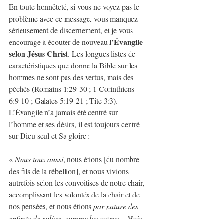
En toute honnêteté, si vous ne voyez pas le 
problème avec ce message, vous manquez 
sérieusement de discernement, et je vous 
l’Évangile 
encourage à écouter de nouveau 
selon Jésus Christ
. Les longues listes de 
caractéristiques que donne la Bible sur les 
hommes ne sont pas des vertus, mais des 
péchés (Romains 1:29-30 ; 1 Corinthiens 
6:9-10 ; Galates 5:19-21 ; Tite 3:3). 
L’Évangile n’a jamais été centré sur 
l’homme et ses désirs, il est toujours centré 
sur Dieu seul et Sa gloire :
« 
Nous tous aussi
, nous étions [du nombre 
des fils de la rébellion], et nous vivions 
autrefois selon les convoitises de notre chair, 
accomplissant les volontés de la chair et de 
nos pensées, et nous étions 
par nature des 
enfants de colère, comme les autres
... 
Mais 