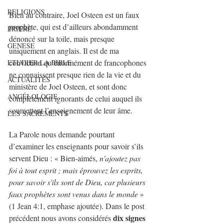
RELIGIONS
Bien au contraire, Joel Osteen est un faux 
prophète, qui est d’ailleurs abondamment 
PRIERE
dénoncé sur la toile, mais presque 
GENESE
uniquement en anglais. Il est de ma 
conviction qu’énormément de francophones 
ETUDIER LA BIBLE
ne connaissent presque rien de la vie et du 
ACTUALITÉS
ministère de Joel Osteen, et sont donc 
ANGÉLOLOGIE
complètement ignorants de celui auquel ils 
soumettent l’enseignement de leur âme.
LES SACREMENTS
La Parole nous demande pourtant 
d’examiner les enseignants pour savoir s’ils 
servent Dieu : « Bien-aimés, 
n'ajoutez pas 
foi à tout esprit ; mais éprouvez les esprits, 
pour savoir s'ils sont de Dieu, car plusieurs 
faux prophètes sont venus dans le monde 
» 
(1 Jean 4:1, emphase ajoutée). Dans le post 
dix signes 
précédent nous avons considérés 