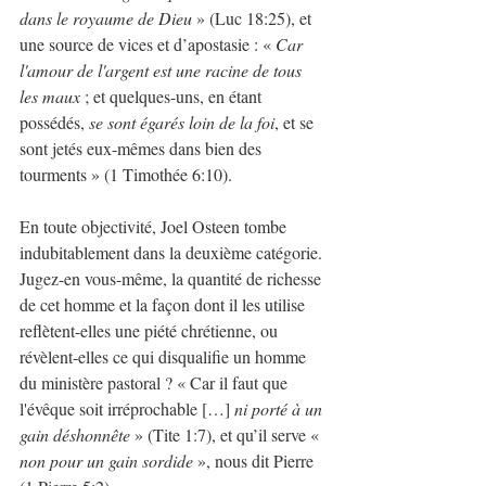
dans le royaume de Dieu
 » (Luc 18:25), et 
une source de vices et d’apostasie : «
 Car 
l'amour de l'argent est une racine de tous 
les maux
 ; et quelques-uns, en étant 
possédés, 
se sont égarés loin de la foi
, et se 
sont jetés eux-mêmes dans bien des 
tourments » (1 Timothée 6:10).
En toute objectivité, Joel Osteen tombe 
indubitablement dans la deuxième catégorie. 
Jugez-en vous-même, la quantité de richesse 
de cet homme et la façon dont il les utilise 
reflètent-elles une piété chrétienne, ou 
révèlent-elles ce qui disqualifie un homme 
du ministère pastoral ? « Car il faut que 
l'évêque soit irréprochable […] 
ni porté à un 
gain déshonnête 
» (Tite 1:7), et qu’il serve « 
non pour un gain sordide
 », nous dit Pierre 