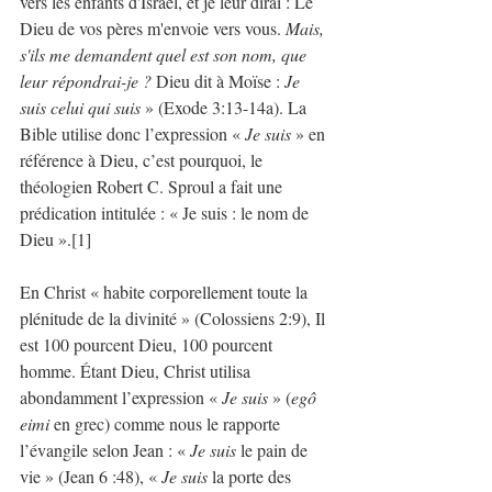
vers les enfants d'Israël, et je leur dirai : Le 
Dieu de vos pères m'envoie vers vous. 
Mais, 
s'ils me demandent quel est son nom, que 
leur répondrai-je ?
 Dieu dit à Moïse : 
Je 
suis celui qui suis
 » (Exode 3:13-14a). La 
Bible utilise donc l’expression «
 Je suis
 » en 
référence à Dieu, c’est pourquoi, le 
théologien Robert C. Sproul a fait une 
prédication intitulée : « Je suis : le nom de 
Dieu ».[1]
En Christ « habite corporellement toute la 
plénitude de la divinité » (Colossiens 2:9), Il 
est 100 pourcent Dieu, 100 pourcent 
homme. Étant Dieu, Christ utilisa 
abondamment l’expression «
 Je suis
 » (
egô 
eimi
 en grec) comme nous le rapporte 
l’évangile selon Jean : « 
Je suis 
le pain de 
vie » (Jean 6 :48), «
 Je suis
 la porte des 