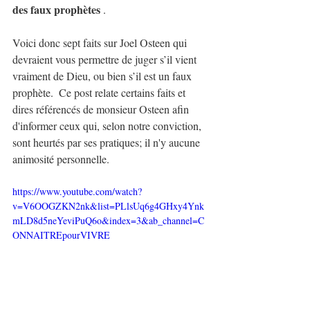
des faux prophètes
. 
Voici donc sept faits sur Joel Osteen qui 
devraient vous permettre de juger s’il vient 
vraiment de Dieu, ou bien s’il est un faux 
prophète.  Ce post relate certains faits et 
dires référencés de monsieur Osteen afin 
d'informer ceux qui, selon notre conviction, 
sont heurtés par ses pratiques; il n'y aucune 
animosité personnelle.
https://www.youtube.com/watch?
v=V6OOGZKN2nk&list=PLlsUq6g4GHxy4Ynk
mLD8d5neYeviPuQ6o&index=3&ab_channel=C
ONNAITREpourVIVRE