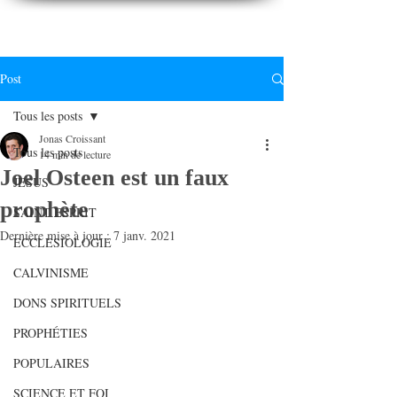
CONNAITREpourVIVRE.com
Connaître Dieu et sa Parole pour vivre à sa gloire
Post
Tous les posts
Jonas Croissant
Tous les posts
14 min de lecture
Joel Osteen est un faux
JESUS
prophète
SAINT ESPRIT
Dernière mise à jour :
7 janv. 2021
ECCLESIOLOGIE
CALVINISME
DONS SPIRITUELS
PROPHÉTIES
POPULAIRES
SCIENCE ET FOI