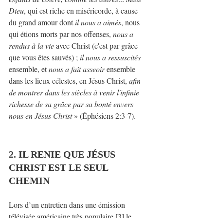
Dieu
, qui est riche en miséricorde, à cause 
du grand amour dont 
il nous a aimés
, nous 
qui étions morts par nos offenses,
 nous a 
rendus à la vie
 avec Christ (c'est par grâce 
que vous êtes sauvés) ; 
il nous a ressuscités
ensemble, et 
nous a fait asseoir
 ensemble 
dans les lieux célestes, en Jésus Christ, 
afin 
de montrer dans les siècles à venir l'infinie 
richesse de sa grâce par sa bonté envers 
nous en Jésus Christ
 » (Éphésiens 2:3-7).
2. IL RENIE QUE JÉSUS 
CHRIST EST LE SEUL 
CHEMIN
Lors d’un entretien dans une émission 
télévisée américaine très populaire,[3] le 