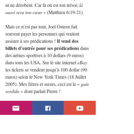
ni ne dérobent. Car là où est ton trésor,
 là 
aussi sera ton cœur
 » (Matthieu 6:19-21).
Mais ce n’est pas tout, Joel Osteen fait 
souvent payer les personnes qui veulent 
Il vend des 
assister à ses prédications ! 
billets d’entrée pour ses prédications
 dans 
des arènes sportives à 10 dollars (9 euros) 
dans tous les USA. Sur le site internet 
eBay
les tickets se vendent jusqu’à 100 dollar (90 
euros) selon le New York Times (18 Juillet 
2005). Mes frères et sœurs, ceci est le « 
gain 
sordide
 » dont parlait Pierre !
https://www.youtube.com/watch?
v=yR4vqaENc5U&list=PLlsUq6g4GHxy4Ynkm
LD8d5neYeviPuQ6o&index=2&ab_channel=CO
NNAITREpourVIVRE