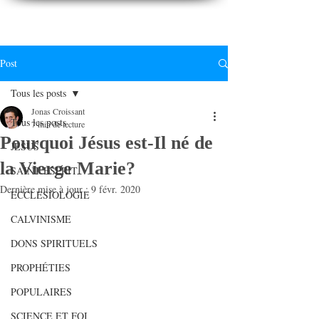
CONNAITREpourVIVRE.com
Connaître Dieu et sa Parole pour vivre à sa gloire
Post
Tous les posts
Jonas Croissant
Tous les posts
7 min de lecture
Pourquoi Jésus est-Il né de
JESUS
la Vierge Marie?
SAINT ESPRIT
Dernière mise à jour :
9 févr. 2020
ECCLESIOLOGIE
CALVINISME
DONS SPIRITUELS
PROPHÉTIES
POPULAIRES
SCIENCE ET FOI