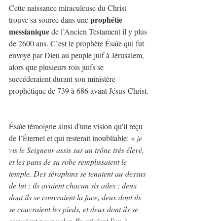
Cette naissance miraculeuse du Christ 
prophétie 
trouve sa source dans une 
messianique
 de l’Ancien Testament il y plus 
de 2600 ans. C’est le prophète Ésaïe qui fut 
envoyé par Dieu au peuple juif à Jérusalem, 
alors que plusieurs rois juifs se 
succéderaient durant son ministère 
prophétique de 739 à 686 avant Jésus-Christ.
Ésaïe témoigne ainsi d'une vision qu'il reçu 
de l’Éternel et qui resterait inoubliable: « 
je 
vis le Seigneur assis sur un trône très élevé, 
et les pans de sa robe remplissaient le 
temple. Des séraphins se tenaient au-dessus 
de lui ; ils avaient chacun six ailes ; deux 
dont ils se couvraient la face, deux dont ils 
se couvraient les pieds, et deux dont ils se 
servaient pour voler. Ils criaient l'un à 