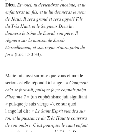
Dieu
. 
Et voici, tu deviendras enceinte, et tu 
enfanteras un fils, et tu lui donneras le nom 
de Jésus. Il sera grand et sera appelé Fils 
du Très Haut, et le Seigneur Dieu lui 
donnera le trône de David, son père. Il 
règnera sur la maison de Jacob 
éternellement, et son règne n'aura point de 
fin
 » (Luc 1:30-33).
Marie fut aussi surprise que vous et moi le 
serions et elle répondit à l'ange : « 
Comment 
cela se fera-t-il, puisque je ne connais point 
d'homme ? 
» (un euphémisme juif signifiant 
« puisque je suis vierge »), ce sur quoi 
l'ange lui dit : « 
Le Saint Esprit viendra sur 
toi, et la puissance du Très Haut te couvrira 
de son ombre. C'est pourquoi le saint enfant 
qui naîtra de toi sera appelé Fils de Dieu
 » 