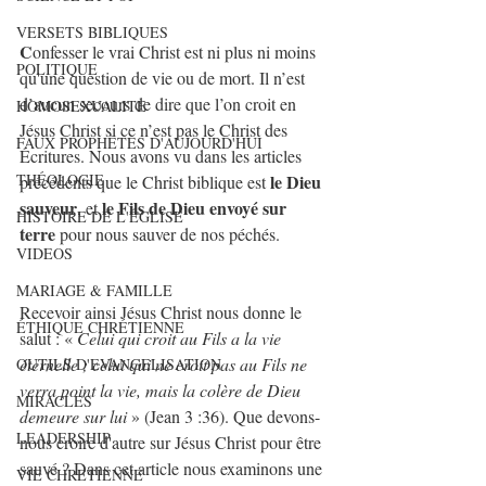
VERSETS BIBLIQUES
C
onfesser le vrai Christ est ni plus ni moins 
POLITIQUE
qu'une question de vie ou de mort. Il n’est 
d’aucun secours de dire que l’on croit en 
HOMOSEXUALITE
Jésus Christ si ce n’est pas le Christ des 
FAUX PROPHÈTES D'AUJOURD'HUI
Écritures. Nous avons vu dans les articles 
le Dieu 
THÉOLOGIE
précédents que le Christ biblique est 
sauveur
le Fils de Dieu envoyé sur 
, et 
HISTOIRE DE L'ÉGLISE
terre
 pour nous sauver de nos péchés.
VIDEOS
MARIAGE & FAMILLE
Recevoir ainsi Jésus Christ nous donne le 
ÉTHIQUE CHRÉTIENNE
salut : « 
Celui qui croit au Fils a la vie 
éternelle ; celui qui ne croit pas au Fils ne 
OUTILS D'EVANGELISATION
verra point la vie, mais la colère de Dieu 
MIRACLES
demeure sur lui 
» (Jean 3 :36). Que devons-
LEADERSHIP
nous croire d'autre sur Jésus Christ pour être 
sauvé ? Dans cet article nous examinons une 
VIE CHRETIENNE