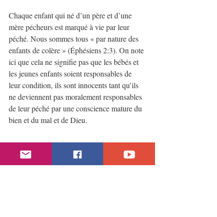
Chaque enfant qui né d’un père et d’une 
mère pécheurs est marqué à vie par leur 
péché. Nous sommes tous « par nature des 
enfants de colère » (Éphésiens 2:3). On note 
ici que cela ne signifie pas que les bébés et 
les jeunes enfants soient responsables de 
leur condition, ils sont innocents tant qu’ils 
ne deviennent pas moralement responsables 
de leur péché par une conscience mature du 
bien et du mal et de Dieu.
C’est pourquoi Christ fut conçu par le Saint-
Esprit, afin qu’Il ne soit pas touché par le 
péché originel. Si Jésus était né de deux 
parents biologiques, de Marie et de Joseph, 
Il aurait été un pécheur. Or, si Christ était 
touché par le péché depuis Sa naissance, Il 