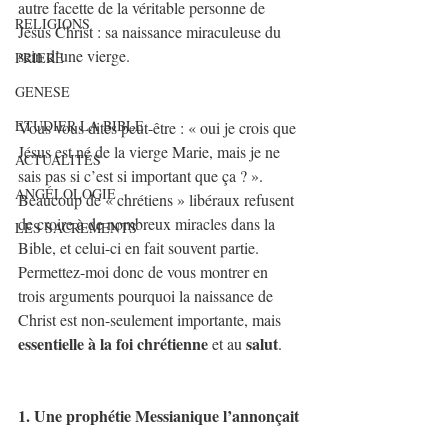
autre facette de la véritable personne de 
RELIGIONS
Jésus Christ : sa naissance miraculeuse du 
sein d’une vierge.
PRIERE
GENESE
ETUDIER LA BIBLE
Vous vous dites peut-être : « oui je crois que 
Jésus est né de la vierge Marie, mais je ne 
ACTUALITÉS
sais pas si c’est si important que ça ? ». 
ANGÉLOLOGIE
Beaucoup de « chrétiens » libéraux refusent 
de croire à de nombreux miracles dans la 
LES SACREMENTS
Bible, et celui-ci en fait souvent partie. 
Permettez-moi donc de vous montrer en 
trois arguments pourquoi la naissance de 
Christ est non-seulement importante, mais 
essentielle à la foi chrétienne
salut
 et au 
.
1. Une prophétie Messianique l’annonçait