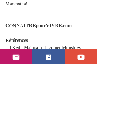
Maranatha!
CONNAITREpourVIVRE.com
Références
[1] Keith Mathison, Ligonier Ministries, 
article en ligne : Some Standing Here Will 
Not Taste Death — The Unfolding of 
Biblical Eschatology.
Lien: 
https://www.ligonier.org/blog/some-
standing-here-will-not-taste-death-unfolding-
biblical-eschatology/
[2] Divers commentateurs dont les écrits 
sont disponible biblehub.com 
(saintebible.com en français) :
Lien: 
https://biblehub.com/commentaries/matthew/
16-28.htm