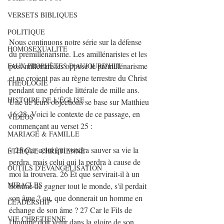
VERSETS BIBLIQUES
POLITIQUE
Nous continuons notre série sur la défense 
HOMOSEXUALITE
du prémillénarisme. Les amillénaristes et les 
post-millénaristes oppose le prémillénarisme 
FAUX PROPHÈTES D'AUJOURD'HUI
et ne croient pas au règne terrestre du Christ 
THÉOLOGIE
pendant une période littérale de mille ans. 
HISTOIRE DE L'ÉGLISE
Une de leurs objections se base sur Matthieu 
16:28. Voici le contexte de ce passage, en 
VIDEOS
commençant au verset 25 : 
MARIAGE & FAMILLE
« 25 Car celui qui voudra sauver sa vie la 
ÉTHIQUE CHRÉTIENNE
perdra, mais celui qui la perdra à cause de 
OUTILS D'EVANGELISATION
moi la trouvera. 26 Et que servirait-il à un 
MIRACLES
homme de gagner tout le monde, s'il perdait 
son âme ? ou, que donnerait un homme en 
LEADERSHIP
échange de son âme ? 27 Car le Fils de 
VIE CHRETIENNE
l'homme doit venir dans la gloire de son 