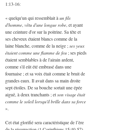
1:13-16:
« quelqu'un qui ressemblait à 
un fils 
d'homme
, 
vêtu d'une longue robe
, et ayant 
une ceinture d'or sur la poitrine. Sa tête et 
ses cheveux étaient blancs comme de la 
laine blanche, comme de la neige ; 
ses yeux 
étaient comme une flamme de feu
 ; ses pieds 
étaient semblables à de l'airain ardent, 
comme s'il eût été embrasé dans une 
fournaise ; et sa voix était comme le bruit de 
grandes eaux. Il avait dans sa main droite 
sept étoiles. De sa bouche sortait une épée 
aiguë, à deux tranchants ; et
 son visage était 
comme le soleil lorsqu'il brille dans sa force
».
Cet état glorifié sera caractéristique de l’ère 
de la résurrection (1 Corinthiens 15:40-57) 