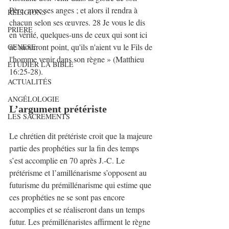
Père, avec ses anges ; et alors il rendra à 
RELIGIONS
chacun selon ses œuvres. 28 Je vous le dis 
PRIERE
en vérité, quelques-uns de ceux qui sont ici 
ne mourront point, qu'ils n'aient vu le Fils de 
GENESE
l'homme venir dans son règne » (Matthieu 
ETUDIER LA BIBLE
16:25-28).
ACTUALITÉS
ANGÉLOLOGIE
L’argument prétériste
LES SACREMENTS
Le chrétien dit prétériste croit que la majeure 
partie des prophéties sur la fin des temps 
s’est accomplie en 70 après J.-C. Le 
prétérisme et l’amillénarisme s’opposent au 
futurisme du prémillénarisme qui estime que 
ces prophéties ne se sont pas encore 
accomplies et se réaliseront dans un temps 
futur. Les prémillénaristes affirment le règne 