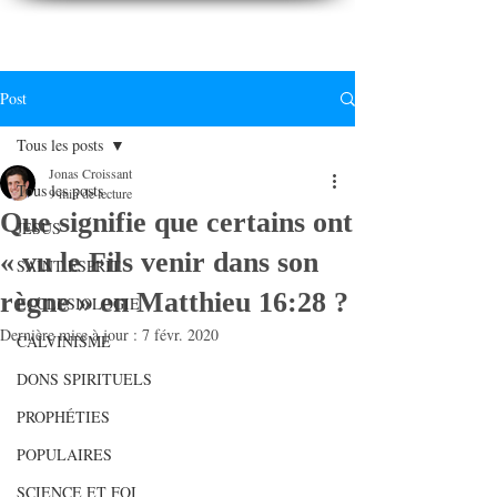
CONNAITREpourVIVRE.com
Connaître Dieu et sa Parole pour vivre à sa gloire
Post
Tous les posts
Jonas Croissant
Tous les posts
9 min de lecture
Que signifie que certains ont
JESUS
« vu le Fils venir dans son
SAINT ESPRIT
règne » en Matthieu 16:28 ?
ECCLESIOLOGIE
Dernière mise à jour :
7 févr. 2020
CALVINISME
DONS SPIRITUELS
PROPHÉTIES
POPULAIRES
SCIENCE ET FOI