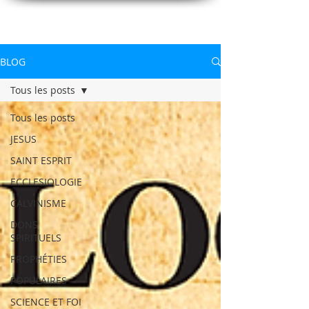
CONNAITREpourVIVRE.com
Connaître Dieu et sa Parole pour vivre à sa gloire
BLOG
Tous les posts
Tous les posts
JESUS
SAINT ESPRIT
ECCLESIOLOGIE
CALVINISME
DONS
SPIRITUELS
PROPHÉTIES
POPULAIRES
SCIENCE ET FOI