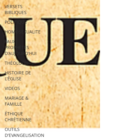
VERSETS
BIBLIQUES
POLITIQUE
HOMOSEXUALITE
FAUX
PROPHÈTES
D'AUJOURD'HUI
THÉOLOGIE
HISTOIRE DE
L'ÉGLISE
VIDEOS
MARIAGE &
FAMILLE
ÉTHIQUE
CHRÉTIENNE
OUTILS
D'EVANGELISATION