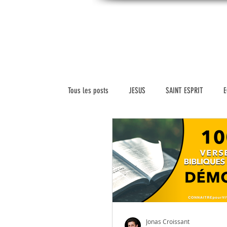
CONNAITREpourVIVRE.com
ACC
Connaître Dieu et sa Parole pour vivre à sa
gloire
Tous les posts
JESUS
SAINT ESPRIT
E
SCIENCE ET FOI
VERSETS BIBLIQUES
HISTOIRE DE L'ÉGLISE
VIDEOS
MARIAG
LEADERSHIP
VIE CHRETIENNE
RELIGIO
Jonas Croissant