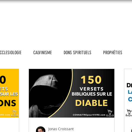
UEIL
DONATION
VIDÉOS
BLOG
MESSAGES
SH
CCLESIOLOGIE
CALVINISME
DONS SPIRITUELS
PROPHÉTIES
POLITIQUE
HOMOSEXUALITE
FAUX PROPHÈTES D'AUJOURD'HUI
TH
E & FAMILLE
ÉTHIQUE CHRÉTIENNE
OUTILS D'EVANGELISATION
NS
PRIERE
GENESE
ETUDIER LA BIBLE
ACTUALITÉS
Jonas Croissant